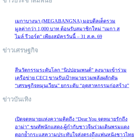
ข่าวประชาสัมพันธ์
เมกาบางนา (MEGABANGNA) มอบดีลเด็ดรวม
มูลค่ากว่า 1,000 บาท ต้อนรับสมาชิกใหม่ “เมกา ส
ไมล์ รีวอร์ด” เพียงสมัครวันนี้ – 31 ส.ค. 69
ข่าวเศรษฐกิจ
สีนวัตกรรมระดับโลก “นิปปอนเพนต์” ลงนามเข้าร่วม
เครือข่าย CECI ขานรับเป้าหมายรวมพลังผลักดัน
“เศรษฐกิจหมุนเวียน” ยกระดับ “อุตสาหกรรมก่อสร้าง”
ข่าวบันเทิง
เปิดจดหมายแห่งความคิดถึง “Dear You จดหมายรักถึง
อาม่า” ขนทัพนักแสดง-ผู้กำกับชาวจีนร่วมเดินพรมแดง
ตอกย้ำกระแสความประทับใจส่งตรงถึงแฟนหนังชาวไทย