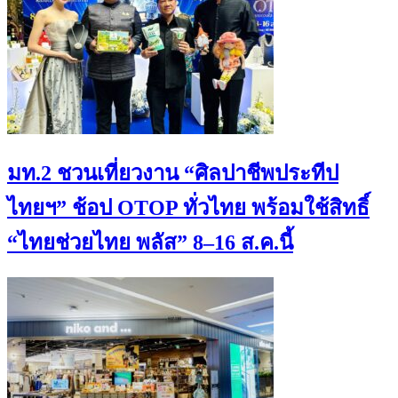
มท.2 ชวนเที่ยวงาน “ศิลปาชีพประทีป
ไทยฯ” ช้อป OTOP ทั่วไทย พร้อมใช้สิทธิ์
“ไทยช่วยไทย พลัส” 8–16 ส.ค.นี้