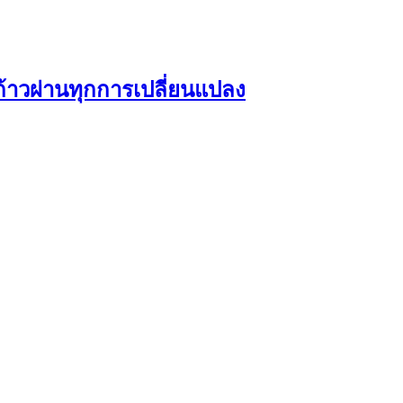
โตก้าวผ่านทุกการเปลี่ยนแปลง