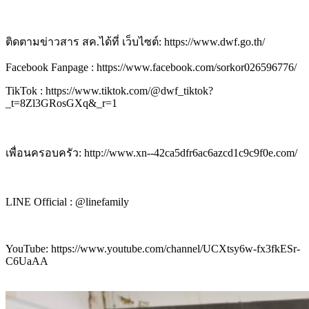
ติดตามข่าวสาร สค.ได้ที่ เว็บไซต์: https://www.dwf.go.th/
Facebook Fanpage : https://www.facebook.com/sorkor026596776/
TikTok : https://www.tiktok.com/@dwf_tiktok?
_t=8Zl3GRosGXq&_r=1
เพื่อนครอบครัว: http://www.xn--42ca5dfr6ac6azcd1c9c9f0e.com/
LINE Official : @linefamily
YouTube: https://www.youtube.com/channel/UCXtsy6w-fx3fkESr-
C6UaAA