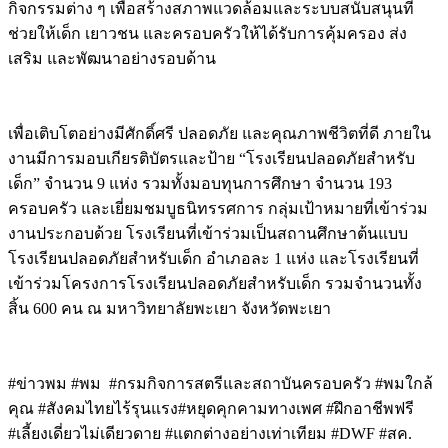
กิจกรรมต่าง ๆ เพื่อสร้างสภาพแวดล้อมและระบบสนับสนุนที่
ช่วยให้เด็ก เยาวชน และครอบครัวให้ได้รับการคุ้มครอง ส่ง
เสริม และพัฒนาอย่างรอบด้าน
เพื่อเติบโตอย่างมีศักดิ์ศรี ปลอดภัย และคุณภาพชีวิตที่ดี ภายใน
งานมีการมอบเกียรติบัตรและป้าย “โรงเรียนปลอดภัยสำหรับ
เด็ก” จำนวน 9 แห่ง รวมทั้งมอบทุนการศึกษา จำนวน 193
ครอบครัว และเยี่ยมชมบูธนิทรรศการ กลุ่มเป้าหมายที่เข้าร่วม
งานประกอบด้วย โรงเรียนที่เข้าร่วมเป็นสถานศึกษาต้นแบบ
โรงเรียนปลอดภัยสำหรับเด็ก อำเภอละ 1 แห่ง และโรงเรียนที่
เข้าร่วมโครงการโรงเรียนปลอดภัยสำหรับเด็ก รวมจำนวนทั้ง
สิ้น 600 คน ณ มหาวิทยาลัยพะเยา จังหวัดพะเยา
#ข่าวพม #พม #กรมกิจการสตรีและสถาบันครอบครัว #พมใกล้
คุณ #สังคมไทยไร้รุนแรง#หยุดคุกคามทางเพศ #ฝึกอาชีพฟรี
#เลี้ยงเดี่ยวไม่เดียวดาย #แตกต่างอย่างเท่าเทียม #DWF #สค.