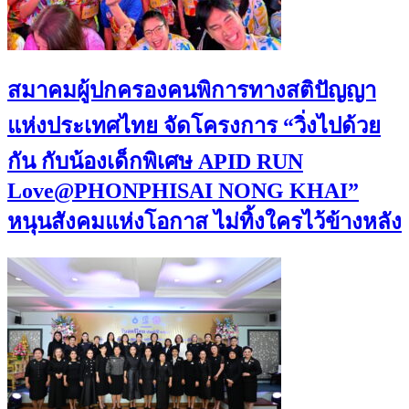
สมาคมผู้ปกครองคนพิการทางสติปัญญา
แห่งประเทศไทย จัดโครงการ “วิ่งไปด้วย
กัน กับน้องเด็กพิเศษ​ APID RUN
Love@PHONPHISAI NONG KHAI”
หนุนสังคมแห่งโอกาส ไม่ทิ้งใครไว้ข้างหลัง