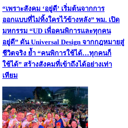
“เพราะสังคม ‘อยู่ดี’ เริ่มต้นจากการ
ออกแบบที่ไม่ทิ้งใครไว้ข้างหลัง” พม. เปิด
มหกรรม “UD เพื่อคนพิการและทุกคน
อยู่ดี” ดัน Universal Design จากกฎหมายสู่
ชีวิตจริง ย้ำ “คนพิการใช้ได้…ทุกคนก็
ใช้ได้” สร้างสังคมที่เข้าถึงได้อย่างเท่า
เทียม