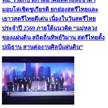
พม. ร่วมกับ สภาสมาคมสตรีแห่งชาติฯ
มอบโล่เชิดชูเกียรติ ยกย่องสตรีไทยและ
เยาวสตรีไทยดีเด่น เนื่องในวันสตรีไทย
ประจำปี 2569 ภายใต้แนวคิด “แม่หลวง
ของแผ่นดิน สถิตถิ่นทิพย์วิมาน สตรีไทยตั้ง
ปณิธาน สานต่องานศิลป์แผ่นดิน”