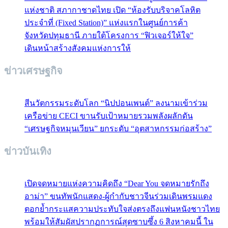
แห่งชาติ สภากาชาดไทย เปิด “ห้องรับบริจาคโลหิต
ประจำที่ (Fixed Station)” แห่งแรกในศูนย์การค้า
จังหวัดปทุมธานี ภายใต้โครงการ “ฟิวเจอร์ให้ใจ”
เดินหน้าสร้างสังคมแห่งการให้
ข่าวเศรษฐกิจ
สีนวัตกรรมระดับโลก “นิปปอนเพนต์” ลงนามเข้าร่วม
เครือข่าย CECI ขานรับเป้าหมายรวมพลังผลักดัน
“เศรษฐกิจหมุนเวียน” ยกระดับ “อุตสาหกรรมก่อสร้าง”
ข่าวบันเทิง
เปิดจดหมายแห่งความคิดถึง “Dear You จดหมายรักถึง
อาม่า” ขนทัพนักแสดง-ผู้กำกับชาวจีนร่วมเดินพรมแดง
ตอกย้ำกระแสความประทับใจส่งตรงถึงแฟนหนังชาวไทย
พร้อมให้สัมผัสปรากฏการณ์สุดซาบซึ้ง 6 สิงหาคมนี้ ใน