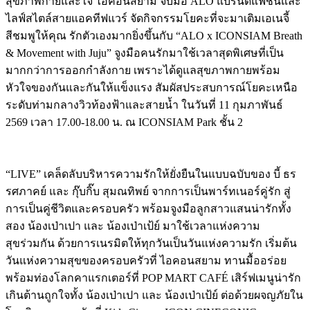
สุขภาพกายและใจ ไอคอนสยาม จับมือ ALO แบรนด์แฟชั่นและ
ไลฟ์สไตล์สายแอคทีฟแวร์ จัดกิจกรรมโยคะที่จะมาเติมเอเนจี้
สีชมพูให้คุณ รักตัวเองมากยิ่งขึ้นกับ “ALO x ICONSIAM Breath
& Movement with Juju” จูงมือคนรักมาใช้เวลาสุดพิเศษที่เป็น
มากกว่าการออกกำลังกาย เพราะได้ดูแลสุขภาพกายพร้อม
หัวใจของกันและกันให้แข็งแรง สัมผัสประสบการณ์โยคะเหนือ
ระดับท่ามกลางวิวท้องฟ้าและสายน้ำ ในวันที่ 11 กุมภาพันธ์
2569 เวลา 17.00-18.00 น. ณ ICONSIAM Park ชั้น 2
“LIVE” เคล็ดลับบริหารความรักให้ยั่งยืนในแบบฉบับของ บี้ ธร
รศภาคย์ และ กุ๊บกิ๊บ สุมณทิพย์ จากการเป็นพาร์ทเนอร์คู่รัก สู่
การเป็นคู่ชีวิตและครอบครัว พร้อมจูงมือลูกสาวแสนน่ารักทั้ง
สอง น้องเป่าเปา และ น้องเป่าเป้ย์ มาใช้เวลาแห่งความ
สุขร่วมกัน ด้วยการเนรมิตให้ทุกวันเป็นวันแห่งความรัก เริ่มต้น
วันแห่งความสุขของครอบครัวที่ ไอคอนสยาม ทานมื้ออร่อย
พร้อมท่องโลกคาแรกเตอร์ที่ POP MART CAFÉ เสิร์ฟเมนูน่ารัก
เกินต้านถูกใจทั้ง น้องเป่าเปา และ น้องเป่าเป้ย์ ต่อด้วยผจญภัยใน