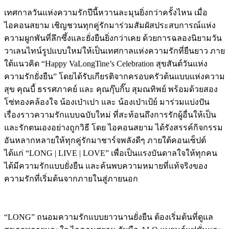
เทศกาลวันแห่งความรักปีนี้หวานละมุนยิ่งกว่าครั้งไหน เมื่อ
ไอคอนสยาม เชิญชวนทุกคู่รักมาร่วมสัมผัสประสบการณ์แห่ง
ความผูกพันที่ลึกซึ้งและยั่งยืนยิ่งกว่าเคย ด้วยการฉลองนิยามวัน
วาเลนไทน์รูปแบบใหม่ให้เป็นเทศกาลแห่งความรักที่ยืนยาว ภาย
ใต้แนวคิด “Happy VaLongTine’s Celebration สุขสันต์วันแห่ง
ความรักยั่งยืน” โดยได้รับเกียรติจากครอบครัวต้นแบบแห่งความ
สุข คุณบี้ ธรรศภาคย์ และ คุณกุ๊บกิ๊บ สุมณทิพย์ พร้อมด้วยสอง
โซ่ทองคล้องใจ น้องเป่าเปา และ น้องเป่าเป้ย์ มาร่วมแบ่งปัน
เรื่องราวความรักแบบฉบับใหม่ ที่สะท้อนถึงการรักผู้อื่นให้เป็น
และรักตนเองอย่างถูกวิธี โดย ไอคอนสยาม ได้รังสรรค์กิจกรรม
อันหลากหลายให้ทุกคู่รักมาชาร์จพลังดีๆ ภายใต้คอนเซ็ปต์
ได้แก่ “LONG | LIVE | LOVE” เพื่อเป็นแรงบันดาลใจให้ทุกคน
ได้มีความรักแบบยั่งยืน และค้นพบความหมายที่แท้จริงของ
ความรักที่เริ่มต้นจากภายในสู่ภายนอก
“LONG” ถนอมความรักแบบยาวนานยั่งยืน ต้องเริ่มต้นที่ดูแล