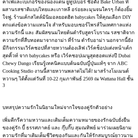
คาเฟ่และเบเกอรีของน้องแดน ยูทูปเบอร์ ชื่อดัง Bake Urban ที่
ผสานรสชาติแบบไทยและเกาหลี อร่อยละมุนจนใครๆ ก็ต้องยิ้ม
ใจฟู, ร้านเค้กสไตล์มินิมอลยอดฮิต babycakes ให้คุณเลือก DIY
ตกแต่งข้อความแทนใจ สำหรับมอบเซอร์ไพรส์ในเทศกาลแห่ง
ความรักนี้ และ สัมผัสขนมไทยต้นตำรับสูตรโบราณ รสชาติจาก
ความรักที่สืบทอดมาจากอาม่า ที่ร้าน ตำรับอาม่า นอกจากนี้ยัง
มีกิจกรรมเวิร์คชอปที่สายหวานต้องเลิฟ เวิร์คช็อปแต่งหน้าเค้ก
สุดคิ้วท์ จาก babycakes หรือ เวิร์คชอปเมนูสุดฮอตแห่งปี Dubai
Chewy Dango เรียนรู้เทคนิคแบบต้นฉบับญี่ปุ่นแท้ๆ จาก ABC
Cooking Studio งานนี้สายหวานพลาดไม่ได้! มาสร้างโมเมนต์
หวานๆ ได้ตั้งแต่วันที่ 10-22 กุมภาพันธ์ 2569 ณ Wattana Hall ชั้น
3
บทสรุปความรักในนิยามใหม่จากใจของคู่รักตัวอย่าง
เพิ่มดีกรีความหวานและเติมเต็มความหมายของรักฉบับยั่งยืน
ของคู่รัก บี้ ธรรศภาคย์ และ กุ๊บกิ๊บ สุมณทิพย์ มาร่วมเผยนิยาม
ความรักที่มาเติมเต็มชีวิตของกันและกันให้รักสมบูรณ์ยาวนาน