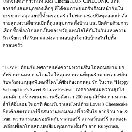
โลกจินตนาการกันที่ Kids Cinema ICON CINECONIC แดน
สวรรค์แสนสนุกของเด็กๆ ที่ได้ชมภาพยนตร์พร้อมหน้ากันใน
บรรยากาศสุดแฮปปี้ทั้งครอบครัว ไม่พลาดชอปปิงชุดออกกำลัง
กายสุดเทรนดี้ชวนเปิดตี้ดูแลสุขภาพทั้งบ้าน และปิดท้ายด้วยการ
เลือกซื้อช็อกโกแลตเป็นของขวัญแทนใจให้กันในวันแห่งความ
รัก เรียกว่าได้รับมวลแห่งความอบอุ่นใจกลับบ้านกันไปทั้ง
ครอบครัว
“LOVE” ต้อนรับเทศกาลแห่งความหวานชื่น ไอคอนสยาม ยก
ทัพร้านขนมหวานโดนใจ ให้คุณชวนคนที่คุณรักมาอร่อยเพลิน
กับพร้อมเมนูสุดพิเศษที่ใครได้ชิมต้องตกหลุมรัก ในงาน “Happy
VaLongTine’s Sweet & Love Festival” เทศกาลขนมหวานสุดโร
แมนติก ยกร้านขนมหวานชื่อดังกว่า 200 เมนู เสิร์ฟความหวาน
ฉ่ำให้อิ่มเอมใจ อาทิ ต้อนรับวาเลนไทน์ด้วย Lover’s Cheesecake
ชีสเค้กสตรอเบอร์รี่รสหวานหอมอมเปรี้ยวชื่นใจ จากร้าน Nie &
ivan, หวานกรอบอร่อยฟินกับราสเบอร์รี่ สตรอว์เบอร์รี่ และองุ่น
เคลือบช็อกโกแลตเบลเยียมคุณภาพเต็มคำ จาก Rubycrush,