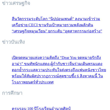
ข่าวเศรษฐกิจ
สีนวัตกรรมระดับโลก “นิปปอนเพนต์” ลงนามเข้าร่วม
เครือข่าย CECI ขานรับเป้าหมายรวมพลังผลักดัน
“เศรษฐกิจหมุนเวียน” ยกระดับ “อุตสาหกรรมก่อสร้าง”
ข่าวบันเทิง
เปิดจดหมายแห่งความคิดถึง “Dear You จดหมายรักถึง
อาม่า” ขนทัพนักแสดง-ผู้กำกับชาวจีนร่วมเดินพรมแดง
ตอกย้ำกระแสความประทับใจส่งตรงถึงแฟนหนังชาวไทย
พร้อมให้สัมผัสปรากฏการณ์สุดซาบซึ้ง 6 สิงหาคมนี้ ใน
โรงภาพยนตร์ทั่วประเทศ
การศึกษา
ครบรอบ 100 ปีโรงเรียนอำนวยศิลป์