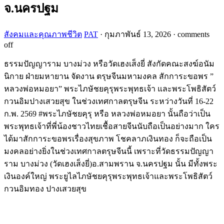
จ.นครปฐม
สังคมและคุณภาพชีวิต
PAT
·
กุมภาพันธ์ 13, 2026
·
comments
off
ธรรมปัญญาราม บางม่วง หรือวัดเฮงเส็งยี่ สังกัดคณะสงฆ์อนัม
นิกาย ฝ่ายมหายาน จัดงาน ตรุษจีนมหามงคล สักการะขอพร ”
หลวงพ่อหมอยา” พระไภษัชยคุรุพระพุทธเจ้า และพระโพธิสัตว์
กวนอิมปางเสวยสุข ในช่วงเทศกาลตรุษจีน ระหว่างวันที่ 16-22
ก.พ. 2569 #พระไภษัชยคุรุ หรือ หลวงพ่อหมอยา นั้นถือว่าเป็น
พระพุทธเจ้าที่พี่น้องชาวไทยเชื้อสายจีนนับถือเป็นอย่างมาก ใคร
ได้มาสักการะขอพรเรื่องสุขภาพ โชคลาภเงินทอง ก็จะถือเป็น
มงคลอย่างยิ่งในช่วงเทศกาลตรุษจีนนี้ เพราะที่วัดธรรมปัญญา
ราม บางม่วง (วัดเฮงเส็งยี่)อ.สามพราน จ.นครปฐม นั้น มีทั้งพระ
เงินองค์ใหญ่ พระยูไลไภษัชยคุรุพระพุทธเจ้าและพระโพธิสัตว์
กวนอิมทอง ปางเสวยสุข