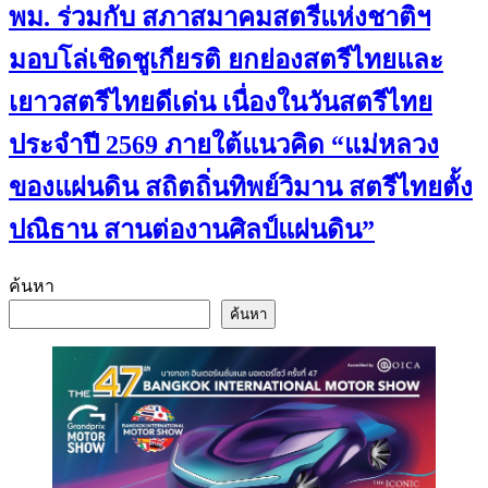
พม. ร่วมกับ สภาสมาคมสตรีแห่งชาติฯ
มอบโล่เชิดชูเกียรติ ยกย่องสตรีไทยและ
เยาวสตรีไทยดีเด่น เนื่องในวันสตรีไทย
ประจำปี 2569 ภายใต้แนวคิด “แม่หลวง
ของแผ่นดิน สถิตถิ่นทิพย์วิมาน สตรีไทยตั้ง
ปณิธาน สานต่องานศิลป์แผ่นดิน”
ค้นหา
ค้นหา