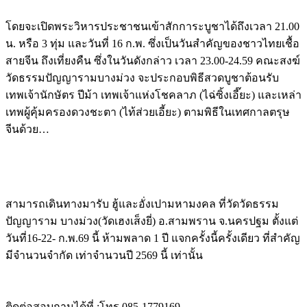
โดยจะเปิดพระวิหารประชาชนเข้าสักการะบูชาได้ถึงเวลา 21.00
น. หรือ 3 ทุ่ม และวันที่ 16 ก.พ. ซึ่งเป็นวันสำคัญของชาวไทยเชื้อ
สายจีน ถึงเที่ยงคืน ซึ่งในวันดังกล่าว เวลา 23.00-24.59 คณะสงฆ์
วัดธรรมปัญญารามบางม่วง จะประกอบพิธีสวดบูชา​ต้อนรับ
เทพเจ้านักษัตร​ ปีม้า เทพเจ้า​แห่งโชคลาภ (ไฉ่ซิ้งเอี๊ยะ)​ และเหล่า
เทพผู้คุ้มครอง​ดวงชะตา (ไท้ส่วยเอี้ย​ะ)​ ตามพิธีในเทศกาลตรุษ
จีนด้วย…
สามารถเดินทางมารับ ฮู้และอั่งเปามหามงคล ที่วัดวัดธรรม
ปัญญาราม บางม่วง(วัดเฮงเส็งยี่) อ.สามพราน จ.นครปฐม ตั้งแต่
วันที่16-22- ก.พ.69 นี้ ห้ามพลาด 1 ปี แจกครั้งนี้ครั้งเดียว ที่สำคัญ
มีจำนวนจำกัด เท่าจำนวนปี 2569 นี้ เท่านั้น
ติดต่อสอบถามได้ที่ :โทร.085-1779169