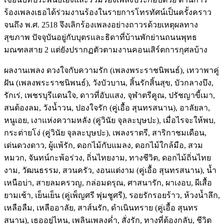
ร้องเพลงเธอได้ร่วมงานร้องในรายการโทรทัศน์เป็นครั้งคราว
จนถึง พ.ศ. 2518 จึงเลิกร้องเพลงอย่างถาวรด้วยเหตุผลทาง
สุขภาพ ปัจจุบันอยู่กับบุตรและธิดาที่บ้านพักย่านถนนพุทธ
มณฑลสาย 2 แต่ยังปรากฏตัวตามงานคอนเสิร์ตการกุศลบ้าง
ผลงานเพลง ดวงใจกับความรัก (เพลงพระราชนิพนธ์), เทวาพาคู่
ฝัน (เพลงพระราชนิพนธ์), วังบัวบาน, สิ้นรักสิ้นสุข, บัวกลางบึง,
รักเร่, เพชรบุรีแดนใจ, ดาวที่อับแสง, จุฬาตรีคูณ, ปรัชญาขี้เมา,
สนต้องลม, วังน้ำวน, ปองใจรัก (คู่เอื้อ สุนทรสนาน), อาลัยลา,
หนูเอย, เงาแห่งความหลัง (คู่วินัย จุลละบุษปะ), เมื่อไรจะให้พบ,
กระต่ายโง่ (คู่วินัย จุลละบุษปะ), เพลงราตรี, สาริกาชมเดือน,
เด่นดวงดาว, ผู้แพ้รัก, ดอกไม้กับแมลง, ดอกไม้ใกล้มือ, สวม
หมวก, จันทน์กะพ้อร่วง, ถิ่นไทยงาม, ทางชีวิต, ดอกไม้ถิ่นไทย
งาม, วัฒนธรรม, สวนครัว, งอนแต่งาม (คู่เอื้อ สุนทรสนาน), น้ำ
เหนือบ่า, สายลมครวญ, กล่อมดรุณ, ศาสนารัก, ผาเงอบ, ผีเสื้อ
ยามเช้า, เย็นเย็น (คู่เพ็ญศรี พุ่มชูศรี), รอยรักรอยร้าว, ห้วงน้ำลึก,
เหลือลืม, เหลืออาลัย, สาส์นรัก, ดำเนินทราย (คู่เอื้อ สุนทร
สนาน), เธออยู่ไหน, เพลินเพลงค่ำ, สั่งรัก, ทางที่ต้องกลับ, ชีวิต