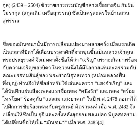
กุล) (2439 – 2504) ข้าราชการกรมบัญชีกลางเชื้อสายจีน กับผัน
โมรากุล (สกุลเดิม เครือสุวรรณ) ซึ่งเป็นครูละครในบ้านสวน
สุพรรณ
ชื่อของมัณฑนานั้นมีการเปลี่ยนแปลงมาหลายครั้ง เมื่อแรกเกิด
เป็นเวลาที่บิดาได้เลื่อนบรรดาศักดิ์จากขุนขึ้นเป็นหลวง เจ้าคุณ
พระประยุรวงศ์ จึงเมตตาตั้งชื่อให้ว่า “เจริญ” เพราะเกิดมาพร้อม
กับความเจริญของบิดา ในช่วงหนึ่งได้มีโอกาสเล่นละครร่วมกับ
คณะบรรทมสินธุ์ของ พระยาอนิรุทธเทวา (หม่อมหลวงฟื้น
พึ่งบุญ) ท่านจึงให้ชื่อสำหรับใช้เล่นละครว่า “แสงจำเริญ” และ
ได้บันทึกแผ่นเสียงเพลงแรกชื่อเพลง “คนึงรัก” และเพลง “สร้อย
ไทรโยค” ร้องคู่กับ “แสงสม แสงยาคม” ในปี พ.ศ. 2478 ต่อมาได้
ไปฝึกการขับร้องเพลงกับครูสกนธ์ มิตรานนท์ เมื่อ พ.ศ. 2482 จึง
เปลี่ยนให้ชื่อเป็น จุรี และครั้งหลังสุดจอมพลแปลก พิบูลสงคราม
ได้เปลี่ยนชื่อให้เป็น “มัณฑนา” เมื่อ พ.ศ. 2485[4]