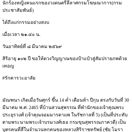
นักร้องหญิงคนแรกของวงดนตรีลีลาศกรมโฆษณาการ(กรม
ประชาสัมพันธ์)
ได้ถึงแก่กรรมอย่างสงบ
เมื่อเวลา ๒๑.๔๐ น.
วันอาทิตย์ที่ ๘ มีนาคม ๒๕๖๙
สิริอายุ ๑๐๒ ปี ขอให้ดวงวิญญาณของป้าแป๋วสู่สัมปรายภพด้วย
เทอญ
#รักคารวะอาลัย
มัณฑนา เกิดเมื่อวันศุกร์ ขึ้น 14 ค่ำ เดือนห้า ปีกุน ตรงกับวันที่ 30
มีนาคม พ.ศ. 2465 ที่บ้านสวนสุพรรณ ที่พำนักของเจ้าคุณพระ
ประยุรวงศ์ (เจ้าคุณจอมมารดาแพ ในรัชกาลที่ 5) (เป็นที่ประทับ
ตามพระนามพระเจ้าบรมวงศ์เธอ กรมขุนสุพรรณภาควดี) เป็น
บุตรคนที่สี่ในจำนวนหกคนของหลวงสิริราชทรัพย์ (ชัย โมรา