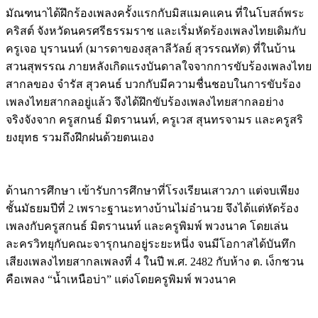
มัณฑนาได้ฝึกร้องเพลงครั้งแรกกับมิสแมคแคน ที่ในโบสถ์พระ
คริสต์ จังหวัดนครศรีธรรมราช และเริ่มหัดร้องเพลงไทยเดิมกับ
ครูเจอ บุรานนท์ (มารดาของสุลาลีวัลย์ สุวรรณทัต) ที่ในบ้าน
สวนสุพรรณ ภายหลังเกิดแรงบันดาลใจจากการขับร้องเพลงไทย
สากลของ จำรัส สุวคนธ์ บวกกับมีความชื่นชอบในการขับร้อง
เพลงไทยสากลอยู่แล้ว จึงได้ฝึกขับร้องเพลงไทยสากลอย่าง
จริงจังจาก ครูสกนธ์ มิตรานนท์, ครูเวส สุนทรจามร และครูสริ
ยงยุทธ รวมถึงฝึกฝนด้วยตนเอง
ด้านการศึกษา เข้ารับการศึกษาที่โรงเรียนเสาวภา แต่จบเพียง
ชั้นมัธยมปีที่ 2 เพราะฐานะทางบ้านไม่อำนวย จึงได้แต่หัดร้อง
เพลงกับครูสกนธ์ มิตรานนท์ และครูพิมพ์ พวงนาค โดยเล่น
ละครวิทยุกับคณะจารุกนกอยู่ระยะหนึ่ง จนมีโอกาสได้บันทึก
เสียงเพลงไทยสากลเพลงที่ 4 ในปี พ.ศ. 2482 กับห้าง ต. เง็กชวน
คือเพลง “น้ำเหนือบ่า” แต่งโดยครูพิมพ์ พวงนาค