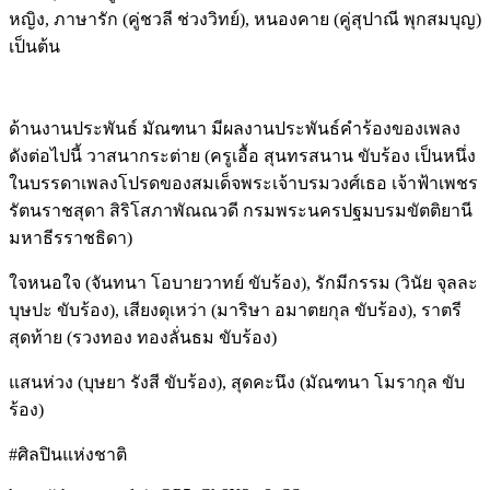
หญิง, ภาษารัก (คู่ชวลี ช่วงวิทย์), หนองคาย (คู่สุปาณี พุกสมบุญ)
เป็นต้น
ด้านงานประพันธ์ มัณฑนา มีผลงานประพันธ์คำร้องของเพลง
ดังต่อไปนี้ วาสนากระต่าย (ครูเอื้อ สุนทรสนาน ขับร้อง เป็นหนึ่ง
ในบรรดาเพลงโปรดของสมเด็จพระเจ้าบรมวงศ์เธอ เจ้าฟ้าเพชร
รัตนราชสุดา สิริโสภาพัณณวดี กรมพระนครปฐมบรมขัตติยานี
มหาธีรราชธิดา)
ใจหนอใจ (จันทนา โอบายวาทย์ ขับร้อง), รักมีกรรม (วินัย จุลละ
บุษปะ ขับร้อง), เสียงดุเหว่า (มาริษา อมาตยกุล ขับร้อง), ราตรี
สุดท้าย (รวงทอง ทองลั่นธม ขับร้อง)
แสนห่วง (บุษยา รังสี ขับร้อง), สุดคะนึง (มัณฑนา โมรากุล ขับ
ร้อง)
#ศิลปินแห่งชาติ