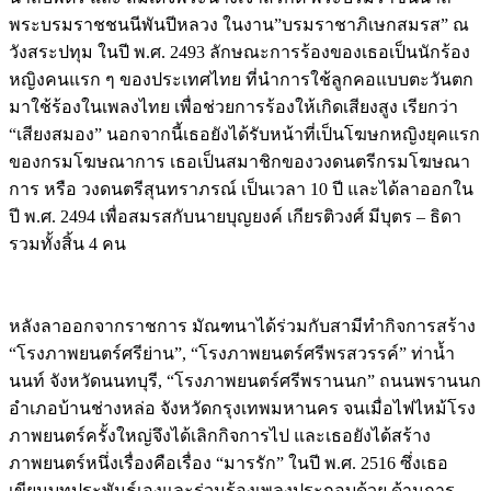
พระบรมราชชนนีพันปีหลวง ในงาน”บรมราชาภิเษกสมรส” ณ
วังสระปทุม ในปี พ.ศ. 2493 ลักษณะการร้องของเธอเป็นนักร้อง
หญิงคนแรก ๆ ของประเทศไทย ที่นำการใช้ลูกคอแบบตะวันตก
มาใช้ร้องในเพลงไทย เพื่อช่วยการร้องให้เกิดเสียงสูง เรียกว่า
“เสียงสมอง” นอกจากนี้เธอยังได้รับหน้าที่เป็นโฆษกหญิงยุคแรก
ของกรมโฆษณาการ เธอเป็นสมาชิกของวงดนตรีกรมโฆษณา
การ หรือ วงดนตรีสุนทราภรณ์ เป็นเวลา 10 ปี และได้ลาออกใน
ปี พ.ศ. 2494 เพื่อสมรสกับนายบุญยงค์ เกียรติวงศ์ มีบุตร – ธิดา
รวมทั้งสิ้น 4 คน
หลังลาออกจากราชการ มัณฑนาได้ร่วมกับสามีทำกิจการสร้าง
“โรงภาพยนตร์ศรีย่าน”, “โรงภาพยนตร์ศรีพรสวรรค์” ท่าน้ำ
นนท์ จังหวัดนนทบุรี, “โรงภาพยนตร์ศรีพรานนก” ถนนพรานนก
อำเภอบ้านช่างหล่อ จังหวัดกรุงเทพมหานคร จนเมื่อไฟไหม้โรง
ภาพยนตร์ครั้งใหญ่จึงได้เลิกกิจการไป และเธอยังได้สร้าง
ภาพยนตร์หนึ่งเรื่องคือเรื่อง “มารรัก” ในปี พ.ศ. 2516 ซึ่งเธอ
เขียนบทประพันธ์เองและร่วมร้องเพลงประกอบด้วย ด้านการ