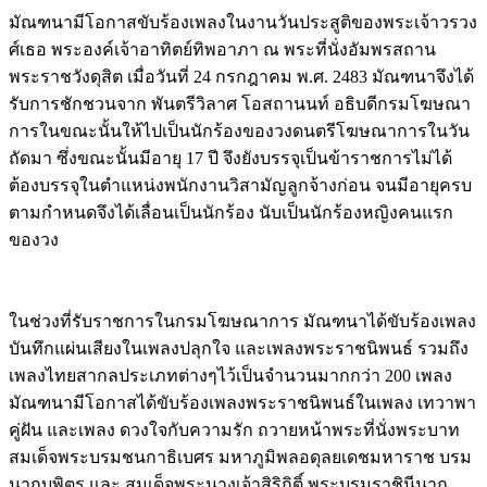
มัณฑนามีโอกาสขับร้องเพลงในงานวันประสูติของพระเจ้าวรวง
ศ์เธอ พระองค์เจ้าอาทิตย์ทิพอาภา ณ พระที่นั่งอัมพรสถาน
พระราชวังดุสิต เมื่อวันที่ 24 กรกฎาคม พ.ศ. 2483 มัณฑนาจึงได้
รับการชักชวนจาก พันตรีวิลาศ โอสถานนท์ อธิบดีกรมโฆษณา
การในขณะนั้นให้ไปเป็นนักร้องของวงดนตรีโฆษณาการในวัน
ถัดมา ซึ่งขณะนั้นมีอายุ 17 ปี จึงยังบรรจุเป็นข้าราชการไม่ได้
ต้องบรรจุในตำแหน่งพนักงานวิสามัญลูกจ้างก่อน จนมีอายุครบ
ตามกำหนดจึงได้เลื่อนเป็นนักร้อง นับเป็นนักร้องหญิงคนแรก
ของวง
ในช่วงที่รับราชการในกรมโฆษณาการ มัณฑนาได้ขับร้องเพลง
บันทึกแผ่นเสียงในเพลงปลุกใจ และเพลงพระราชนิพนธ์ รวมถึง
เพลงไทยสากลประเภทต่างๆไว้เป็นจำนวนมากกว่า 200 เพลง
มัณฑนามีโอกาสได้ขับร้องเพลงพระราชนิพนธ์ในเพลง เทวาพา
คู่ฝัน และเพลง ดวงใจกับความรัก ถวายหน้าพระที่นั่งพระบาท
สมเด็จพระบรมชนกาธิเบศร มหาภูมิพลอดุลยเดชมหาราช บรม
นาถบพิตร และ สมเด็จพระนางเจ้าสิริกิติ์ พระบรมราชินีนาถ