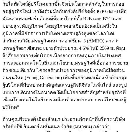
กับไลฟ์สไตล์ผู้บริโภคมากขึ้น จึงเป็นโอกาสสำคัญในการต่อย
อดสู่ธุรกิจใหม่ เราจึงร่วมมือกับกรังด์ปรีซ์จัดตั้ง IGP Global เพื่อ
พัฒนาแพลตฟอร์มอีเวนต์ที่ตอบโจทย์ทั้ง B2B และ B2C และ
ขยายสู่ระดับภูมิภาค โดยภูมิภาคอาเซียนยังคงเป็นหนึ่งใน
ภูมิภาคที่มีอัตราการเติบโตทางเศรษฐกิจสูงของโลก โดย
สำนักงานวิจัยเศรษฐกิจมหภาคอาเซียน+3 (AMRO) คาดว่า
เศรษฐกิจอาเซียนจะขยายตัวประมาณ 4.6% ในปี 2569 สะท้อน
ถึงศักยภาพการเติบโตต่อเนื่องจากการลงทุนภายในประเทศ
การส่งออกเทคโนโลยี และนโยบายเศรษฐกิจที่เอื้อต่อการขยาย
ตัว ขณะเดียวกัน โครงสร้างประชากรของภูมิภาคยังมีสัดส่วน
คนรุ่นใหม่ (Young Generation) เพิ่มขึ้นอย่างต่อเนื่อง ซึ่งเป็นกลุ่ม
ผู้บริโภคที่มีบทบาทสำคัญต่อเศรษฐกิจดิจิทัล ไลฟ์สไตล์ และรูป
แบบการเดินทางในอนาคต จึงเป็นโอกาสสำคัญสำหรับธุรกิจที่
เชื่อมโยงเทคโนโลยี การเคลื่อนที่ และประสบการณ์ใหม่ของผู้
บริโภค”
ด้านคุณพีระพงศ์ เอี่ยมลำเนา ประธานเจ้าหน้าที่บริหาร บริษัท
กรังด์ปรีซ์ อินเตอร์เนชั่นแนล จำกัด (มหาชน) กล่าวว่า