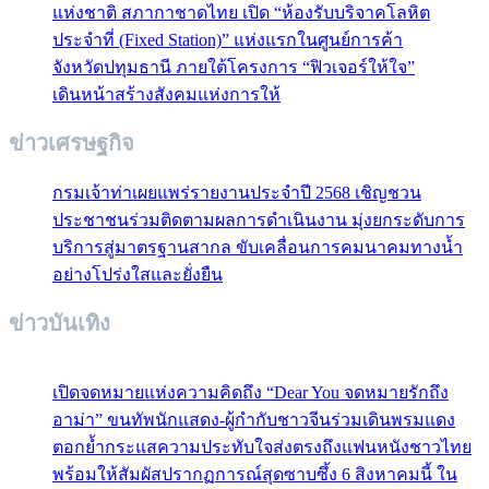
แห่งชาติ สภากาชาดไทย เปิด “ห้องรับบริจาคโลหิต
ประจำที่ (Fixed Station)” แห่งแรกในศูนย์การค้า
จังหวัดปทุมธานี ภายใต้โครงการ “ฟิวเจอร์ให้ใจ”
เดินหน้าสร้างสังคมแห่งการให้
ข่าวเศรษฐกิจ
กรมเจ้าท่าเผยแพร่รายงานประจำปี 2568 เชิญชวน
ประชาชนร่วมติดตามผลการดำเนินงาน มุ่งยกระดับการ
บริการสู่มาตรฐานสากล ขับเคลื่อนการคมนาคมทางน้ำ
อย่างโปร่งใสและยั่งยืน
ข่าวบันเทิง
เปิดจดหมายแห่งความคิดถึง “Dear You จดหมายรักถึง
อาม่า” ขนทัพนักแสดง-ผู้กำกับชาวจีนร่วมเดินพรมแดง
ตอกย้ำกระแสความประทับใจส่งตรงถึงแฟนหนังชาวไทย
พร้อมให้สัมผัสปรากฏการณ์สุดซาบซึ้ง 6 สิงหาคมนี้ ใน