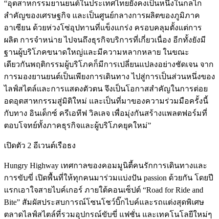
“อุตสาหกรรมยานยนต์ในประเทศไทยยังคงเป็นหนึ่งในกลไก
สำคัญของเศรษฐกิจ และเป็นศูนย์กลางการผลิตของภูมิภาค
อาเซียน ด้วยห่วงโซ่อุปทานที่แข็งแกร่ง ครอบคลุมตั้งแต่การ
ผลิต การจำหน่าย ไปจนถึงธุรกิจบริการที่เกี่ยวเนื่อง อีกทั้งยังมี
ฐานผู้บริโภคขนาดใหญ่และมีความหลากหลาย ในขณะ
เดียวกันพฤติกรรมผู้บริโภคก็มีการเปลี่ยนแปลงอย่างชัดเจน จาก
การมองยานยนต์เป็นเพียงการเดินทาง ไปสู่การเป็นส่วนหนึ่งของ
ไลฟ์สไตล์และการแสดงตัวตน จึงเป็นโอกาสสำคัญในการต่อย
อดอุตสาหกรรมสู่มิติใหม่ และเป็นที่มาของความร่วมมือครั้งนี้
กับทาง อินเด็กซ์ ครีเอทีฟ วิลเลจ เพื่อมุ่งกันสร้างแพลตฟอร์มที่
ตอบโจทย์ทั้งภาคธุรกิจและผู้บริโภคยุคใหม่”
เปิดตัว 2 อีเวนต์เรือธง
Hungry Highway เทศกาลของคอมมูนิตี้คนรักการเดินทางและ
การขับขี่ เปิดพื้นที่ให้ทุกคนมาร่วมแบ่งปัน passion ด้วยกัน โดยปี
แรกเอาใจสายไบค์เกอร์ ภายใต้คอนเซ็ปต์ “Road for Ride and
Bite” สัมผัสประสบการณ์โซนโชว์บิ๊กไบค์และรถแต่งสุดพิเศษ
ตลาดไลฟ์สไตล์ที่รวมอุปกรณ์ขับขี่ แฟชั่น และเทคโนโลยีใหม่ๆ