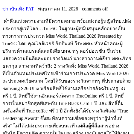
ข่าวบันเทิง
PAT
·
พฤษภาคม 11, 2026
·
comments off
ค่ำคืนแห่งความงามที่มีความหมาย พร้อมส่งต่อผู้หญิงไทยเปล่ง
ประกายสู่เวทีโลก…True5G ในฐานะผู้สนับสนุนหลักอย่างเป็น
ทางการการประกวด Miss World Thailand 2026 Presented by
True5G โดย คุณโอลิเวอร์ กิตติพงษ์ วีระเตชะ หัวหน้าคณะผู้
บริหารด้านแบรนด์และมีเดีย บมจ. ทรู คอร์ปอเรชั่น ขึ้นร่วม
แสดงความยินดีและมอบรางวัลแก่ นางสาวกานต์ธีรา เตชะภัทร
ธนากุล สาวงามที่คว้าถึง 2 รางวัลทั้ง Miss World Thailand 2026
ที่เป็นตัวแทนประเทศไทยเข้าร่วมการประกวด Miss World 2026
ณ ประเทศเวียดนาม โดยได้รับของรางวัลจากทรู ที่ประกอบด้วย
Samsung S26 Ultra พร้อมสิทธิ์ใช้งานเครือข่ายอัจฉริยะทรู 5G
ฟรี 1 ปี, สิทธิ์ใช้งานอินเตอร์เน็ตจาก TrueOnline ฟรี 1 ปี, สิทธิ์
การเป็นสมาชิกสุดพิเศษกับ True Black Card 1 ปี และ สิทธิ์ดื่ม
เครื่องดื่มที่ True coffee ฟรี 1 ปี อีกทั้งยังได้รับรางวัลพิเศษ “True
Leadership Award” ซึ่งสะท้อนความเชื่อของทรูว่า “ผู้นำที่แท้
จริง” ไม่ได้เปล่งประกายเพียงบนเวที แต่คือผู้ที่สื่อสารอย่าง
จริงใจ มีความคิด ความมั่นใจ และสร้างแรงบันดาลใจให้สังคม