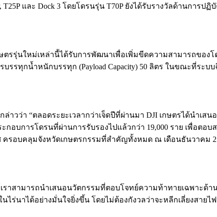
, T25P และ Dock 3 โดยโดรนรุ่น T70P ยังได้รับรางวัลด้านการปฏิบัติที
ตรรุ่นใหม่เหล่านี้ได้รับการพัฒนาเพื่อเพิ่มขีดความสามารถของ
ุกน้ำหนักบรรทุก (Payload Capacity) 50 ลิตร ในขณะที่ระบบฉีดพ
กล่าวว่า “ตลอดระยะเวลากว่าเจ็ดปีที่ผ่านมา DJI เกษตรได้นำเส
้ประกอบการโดรนที่ผ่านการรับรองไปแล้วกว่า 19,000 ราย เพื่อตอบส
ประเทศ ครอบคลุมจังหวัดเกษตรกรรมที่สำคัญทั้งหมด ณ เดือนธันวา
ห้เราสามารถนำเสนอนวัตกรรมที่ตอบโจทย์ความท้าทายเฉพาะด้านที
นาได้อย่างมั่นใจยิ่งขึ้น โดยไม่ต้องกังวลว่าจะหลีกเลี่ยงสายไฟ