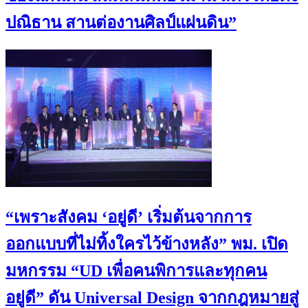
ปณิธาน สานต่องานศิลป์แผ่นดิน”
“เพราะสังคม ‘อยู่ดี’ เริ่มต้นจากการ
ออกแบบที่ไม่ทิ้งใครไว้ข้างหลัง” พม. เปิด
มหกรรม “UD เพื่อคนพิการและทุกคน
อยู่ดี” ดัน Universal Design จากกฎหมายสู่