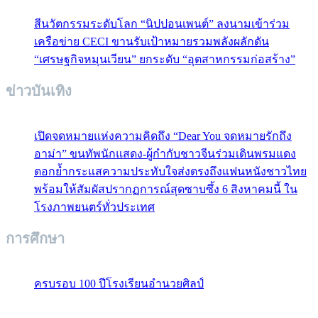
สีนวัตกรรมระดับโลก “นิปปอนเพนต์” ลงนามเข้าร่วม
เครือข่าย CECI ขานรับเป้าหมายรวมพลังผลักดัน
“เศรษฐกิจหมุนเวียน” ยกระดับ “อุตสาหกรรมก่อสร้าง”
ข่าวบันเทิง
เปิดจดหมายแห่งความคิดถึง “Dear You จดหมายรักถึง
อาม่า” ขนทัพนักแสดง-ผู้กำกับชาวจีนร่วมเดินพรมแดง
ตอกย้ำกระแสความประทับใจส่งตรงถึงแฟนหนังชาวไทย
พร้อมให้สัมผัสปรากฏการณ์สุดซาบซึ้ง 6 สิงหาคมนี้ ใน
โรงภาพยนตร์ทั่วประเทศ
การศึกษา
ครบรอบ 100 ปีโรงเรียนอำนวยศิลป์