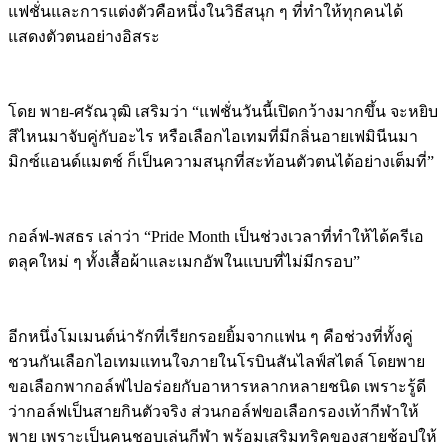
แฟชั่นและการแต่งตัวคือหนึ่งในวิธีสนุก ๆ ที่ทำให้ทุกคนได้
แสดงตัวตนอย่างอิสระ
โดย พาย-ศรัณวุฒิ เสริมว่า “แฟชั่นวันนี้เปิดกว้างมากขึ้น จะหยิบ
สีไหนมาจับคู่กับอะไร หรือเลือกไอเทมที่มีกลิ่นอายเฟมินีนมา
มิกซ์แอนด์แมตช์ ก็เป็นความสนุกที่สะท้อนตัวตนได้อย่างเต็มที่”
กอล์ฟ-พสธร เล่าว่า “Pride Month เป็นช่วงเวลาที่ทำให้ได้ครีเอ
ตลุคใหม่ ๆ ทั้งเสื้อผ้าและเมกอัพในแบบที่ไม่มีกรอบ”
อีกหนึ่งโมเมนต์น่ารักที่เรียกรอยยิ้มจากแฟน ๆ คือช่วงที่ทั้งคู่
ชวนกันเลือกไอเทมแทนใจภายในโรบินสันไลฟ์สไตล์ โดยพาย
ขอเลือกพากอล์ฟไปอร่อยกับอาหารหลากหลายชนิด เพราะรู้ดี
ว่ากอล์ฟเป็นสายกินตัวจริง ส่วนกอล์ฟขอเลือกรองเท้ากีฬาให้
พาย เพราะเป็นคนชอบเล่นกีฬา พร้อมเสริมทริคของสายช้อปให้