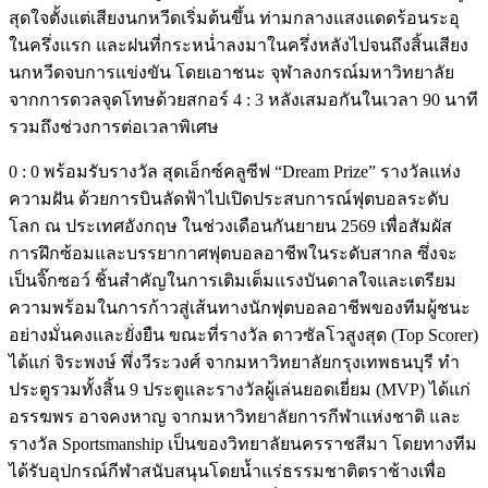
สุดใจตั้งแต่เสียงนกหวีดเริ่มต้นขึ้น ท่ามกลางแสงแดดร้อนระอุ
ในครึ่งแรก และฝนที่กระหน่ำลงมาในครึ่งหลังไปจนถึงสิ้นเสียง
นกหวีดจบการแข่งขัน โดยเอาชนะ จุฬาลงกรณ์มหาวิทยาลัย
จากการดวลจุดโทษด้วยสกอร์ 4 : 3 หลังเสมอกันในเวลา 90 นาที
รวมถึงช่วงการต่อเวลาพิเศษ
0 : 0 พร้อมรับรางวัล สุดเอ็กซ์คลูซีฟ “Dream Prize” รางวัลแห่ง
ความฝัน ด้วยการบินลัดฟ้าไปเปิดประสบการณ์ฟุตบอลระดับ
โลก ณ ประเทศอังกฤษ ในช่วงเดือนกันยายน 2569 เพื่อสัมผัส
การฝึกซ้อมและบรรยากาศฟุตบอลอาชีพในระดับสากล ซึ่งจะ
เป็นจิ๊กซอว์ ชิ้นสำคัญในการเติมเต็มแรงบันดาลใจและเตรียม
ความพร้อมในการก้าวสู่เส้นทางนักฟุตบอลอาชีพของทีมผู้ชนะ
อย่างมั่นคงและยั่งยืน ขณะที่รางวัล ดาวซัลโวสูงสุด (Top Scorer)
ได้แก่ จิระพงษ์ พึ่งวีระวงศ์ จากมหาวิทยาลัยกรุงเทพธนบุรี ทำ
ประตูรวมทั้งสิ้น 9 ประตูและรางวัลผู้เล่นยอดเยี่ยม (MVP) ได้แก่
อรรฆพร อาจคงหาญ จากมหาวิทยาลัยการกีฬาแห่งชาติ และ
รางวัล Sportsmanship เป็นของวิทยาลัยนครราชสีมา โดยทางทีม
ได้รับอุปกรณ์กีฬาสนับสนุนโดยน้ำแร่ธรรมชาติตราช้างเพื่อ