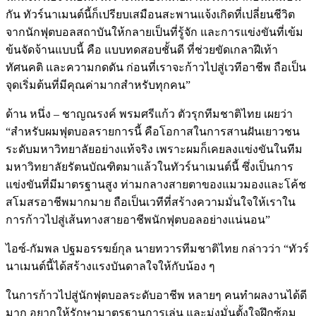
กัน ทัวร์นาเมนต์นี้ก็เปรียบเสมือนสะพานแจ้งเกิดที่เปลี่ยนชีวิต
จากนักฟุตบอลสถาบันให้กลายเป็นที่รู้จัก และการแข่งขันที่เข้ม
ข้นจัดจ้านแบบนี้ คือ แบบทดสอบชั้นดี ที่ช่วยขัดเกลาฝีเท้า
ทัศนคติ และความกดดัน ก่อนที่เราจะก้าวไปสู่เวทีอาชีพ ถือเป็น
จุดเริ่มต้นที่มีคุณค่ามากสำหรับทุกคน”
ด้าน หนึ่ง – ชาญณรงค์ พรมศรีแก้ว ตัวรุกทีมชาติไทย เผยว่า
“สำหรับผมฟุตบอลรายการนี้ คือโอกาสในการสานฝันเยาวชน
ระดับมหาวิทยาลัยอย่างแท้จริง เพราะผมก็เคยลงแข่งขันในทีม
มหาวิทยาลัยรัตนบัณฑิตมาแล้วในทัวร์นาเมนต์นี้ ซึ่งเป็นการ
แข่งขันที่มีมาตรฐานสูง ท่ามกลางสายตาของแมวมองและโค้ช
สโมสรอาชีพมากมาย ถือเป็นเวทีที่สร้างความมั่นใจให้เราใน
การก้าวไปสู่เส้นทางสายอาชีพนักฟุตบอลอย่างแน่นอน”
ไอซ์-กัมพล ปฐมอรรฆย์กุล นายทวารทีมชาติไทย กล่าวว่า “ทัวร์
นาเมนต์นี้ได้สร้างแรงบันดาลใจให้กับน้อง ๆ
ในการก้าวไปสู่นักฟุตบอลระดับอาชีพ หลายๆ คนทำผลงานได้ดี
มาก อยากให้รักษามาตรฐานการเล่น และมุ่งมั่นตั้งใจฝึกซ้อม