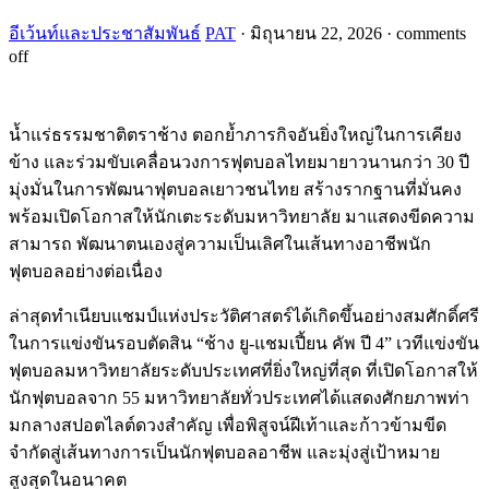
อีเว้นท์และประชาสัมพันธ์
PAT
·
มิถุนายน 22, 2026
·
comments
off
น้ำแร่ธรรมชาติตราช้าง ตอกย้ำภารกิจอันยิ่งใหญ่ในการเคียง
ข้าง และร่วมขับเคลื่อนวงการฟุตบอลไทยมายาวนานกว่า 30 ปี
มุ่งมั่นในการพัฒนาฟุตบอลเยาวชนไทย สร้างรากฐานที่มั่นคง
พร้อมเปิดโอกาสให้นักเตะระดับมหาวิทยาลัย มาแสดงขีดความ
สามารถ พัฒนาตนเองสู่ความเป็นเลิศในเส้นทางอาชีพนัก
ฟุตบอลอย่างต่อเนื่อง
ล่าสุดทำเนียบแชมป์แห่งประวัติศาสตร์ได้เกิดขึ้นอย่างสมศักดิ์ศรี
ในการแข่งขันรอบตัดสิน “ช้าง ยู-แชมเปี้ยน คัพ ปี 4” เวทีแข่งขัน
ฟุตบอลมหาวิทยาลัยระดับประเทศที่ยิ่งใหญ่ที่สุด ที่เปิดโอกาสให้
นักฟุตบอลจาก 55 มหาวิทยาลัยทั่วประเทศได้แสดงศักยภาพท่า
มกลางสปอตไลต์ดวงสำคัญ เพื่อพิสูจน์ฝีเท้าและก้าวข้ามขีด
จำกัดสู่เส้นทางการเป็นนักฟุตบอลอาชีพ และมุ่งสู่เป้าหมาย
สูงสุดในอนาคต