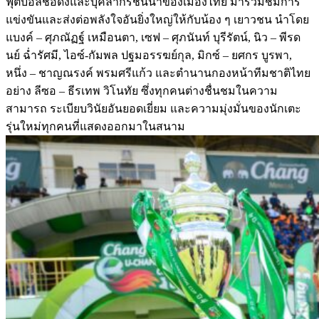
ฟุตบอลชื่อดังและบุคลากรชั้นนำของเมืองไทย มาร่วมชมการ
แข่งขันและส่งต่อพลังใจอันยิ่งใหญ่ให้กับน้อง ๆ เยาวชน นำโดย
แบงค์ – ศุภณัฏฐ์ เหมือนตา, เซฟ – ศุภนันท์ บุรีรัตน์, นิว – พีรด
นย์ ฉ่ำรัศมี, ไอซ์-กัมพล ปฐมอรรฆย์กุล, มิกซ์ – ยศกร บูรพา,
หนึ่ง – ชาญณรงค์ พรมศรีแก้ว และตำนานกองหน้าทีมชาติไทย
อย่าง ลีซอ – ธีรเทพ วิโนทัย ซึ่งทุกคนต่างชื่นชมในความ
สามารถ ระเบียบวินัยอันยอดเยี่ยม และความมุ่งมั่นของนักเตะ
รุ่นใหม่ทุกคนที่แสดงออกมาในสนาม