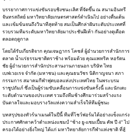
บรรยากาศการแข่งขันรอบชิงชนะเลิศ ที่จัดขึ้น ณ สนามอินทรี
จันทรสถิตย์ มหาวิทยาลัยเกษตรศาสตร์ดำเนินไป อย่างตื่นเต้น
และเข้มข้นจนถึงวินาทีสุดท้าย สมเป็นศึกล่าฝันระดับประเทศที่
รวบรวมทีมระดับมหาวิทยาลัยมาประชันฝีเท้า กันอย่างดุเดือด
ตลอดฤดูกาล
โดยได้รับเกียรติจาก คุณเจษฎากร โคชส์ ผู้อำนวยการสำนักการ
ตลาด น้ำแร่ธรรมชาติตราช้าง พร้อมด้วย คุณแพทริค หอรัตน
ชัย ผู้อำนวยการสำนักประสานงานภายนอก บริษัท ไทย
เบฟเวอเรจ จำกัด (มหาชน) และคุณธนวัชร นิติกาญจนา สภา
กรรมการ สมาคมกีฬาฟุตบอลแห่งประเทศไทย ในพระบรม
ราชูปถัมภ์ ซึ่งเป็นผู้ร่วมขับเคลื่อนการแข่งขันครั้งนี้ และนักเตะ
ระดับตำนานของประเทศ รวมถึงทีมช้างศึกมาร่วมสร้างแรง
บันดาลใจและมอบรางวัลแห่งความสำเร็จให้ทีมผู้ชนะ
บทสรุปของทัวร์นาเมนต์ในปีนี้ ทีมที่โชว์ฟอร์มได้อย่างแข็งแกร่ง
ประกาศศักดาคว้าตำแหน่งแชมป์ “ช้าง ยู-แชมเปี้ยน คัพ ปี 4” ไป
ครองได้อย่างยิ่งใหญ่ ได้แก่ มหาวิทยาลัยการกีฬาแห่งชาติ ที่สู้