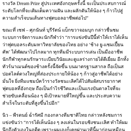
รางวัล Dream Prize สู่ประเทศอังกฤษครั้งนี้ จะเป็นประสบการณ์
ระดับโลกที่จะเติมเต็มความฝัน และผลักดันให้น้อง ๆ ก้าวไปสู่
ความสำเร็จบนเส้นทางฟุตบอลอาชีพต่อไป”
ขณะที่ เซฟ – ศุภนันท์ บุรีรัตน์ แบ็กขวาจอมบุก กล่าวชื่นชม
ระบบการจัดการและนักกีฬาว่า “การแข่งขันปีนี้ทำให้เราได้เห็น
ว่าฟุตบอลระดับมหาวิทยาลัยของไทย อย่าง ‘ช้าง ยู-แชมเปี้ยน
คัพ’ ได้พัฒนาไปไกลมาก ทุกทีมมีระบบการเล่น เป็นมืออาชีพ
นักกีฬาทุกคนรักษาระเบียบวินัยและดูแลร่างกายได้ดีเยี่ยม อีกทั้ง
ทัวร์นาเมนต์ของช้างครั้งนี้จัดขึ้น บนมาตรฐานสากล ถือเป็นส
ปอตไลต์ดวงใหญ่ที่ส่องประกายให้น้อง ๆ ก้าวสู่อาชีพได้อย่าง
มั่นใจ ยิ่งทีมแชมป์คว้ารางวัลชนะเลิศได้ไปสัมผัสบรรยากาศ
ฟุตบอลที่อังกฤษ ถือเป็นกำไรชีวิตและเป็นแรงบันดาลใจที่จะ
ช่วยขับเคลื่อนน้อง ๆ มีเป้าหมายที่ใหญ่ขึ้น และประสบความ
สำเร็จในระดับที่สูงขึ้นไปอีก”
นิว – พีรดนย์ ฉ่ำรัศมี กองกลางทีมชาติไทย กล่าวหลังชมการ
แข่งขันว่า “การได้เห็นน้อง ๆ ลงเล่นในรอบชิงชนะเลิศ ทำให้ผม
นึกถึงตัวเองในอดีต เพราะผมเองก็เคยผ่านเวทีนี้มาก่อนเหมือน