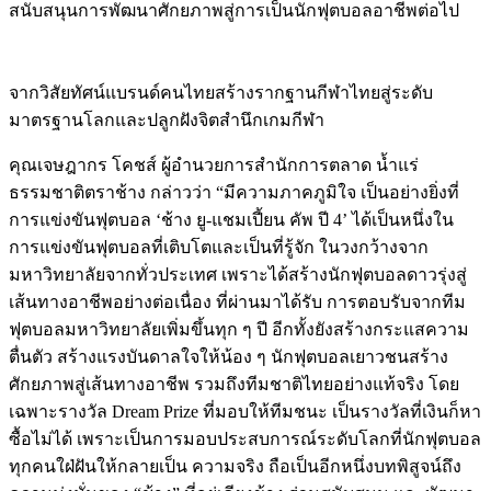
สนับสนุนการพัฒนาศักยภาพสู่การเป็นนักฟุตบอลอาชีพต่อไป
จากวิสัยทัศน์แบรนด์คนไทยสร้างรากฐานกีฬาไทยสู่ระดับ
มาตรฐานโลกและปลูกฝังจิตสำนึกเกมกีฬา
คุณเจษฎากร โคชส์ ผู้อำนวยการสำนักการตลาด น้ำแร่
ธรรมชาติตราช้าง กล่าวว่า “มีความภาคภูมิใจ เป็นอย่างยิ่งที่
การแข่งขันฟุตบอล ‘ช้าง ยู-แชมเปี้ยน คัพ ปี 4’ ได้เป็นหนึ่งใน
การแข่งขันฟุตบอลที่เติบโตและเป็นที่รู้จัก ในวงกว้างจาก
มหาวิทยาลัยจากทั่วประเทศ เพราะได้สร้างนักฟุตบอลดาวรุ่งสู่
เส้นทางอาชีพอย่างต่อเนื่อง ที่ผ่านมาได้รับ การตอบรับจากทีม
ฟุตบอลมหาวิทยาลัยเพิ่มขึ้นทุก ๆ ปี อีกทั้งยังสร้างกระแสความ
ตื่นตัว สร้างแรงบันดาลใจให้น้อง ๆ นักฟุตบอลเยาวชนสร้าง
ศักยภาพสู่เส้นทางอาชีพ รวมถึงทีมชาติไทยอย่างแท้จริง โดย
เฉพาะรางวัล Dream Prize ที่มอบให้ทีมชนะ เป็นรางวัลที่เงินก็หา
ซื้อไม่ได้ เพราะเป็นการมอบประสบการณ์ระดับโลกที่นักฟุตบอล
ทุกคนใฝ่ฝันให้กลายเป็น ความจริง ถือเป็นอีกหนึ่งบทพิสูจน์ถึง