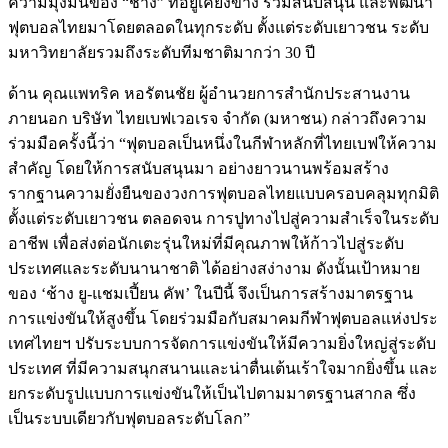
ความมุ่งมั่นของ “ช้าง” ที่อยู่เคียงข้าง ร่วมสนับสนุน และพัฒนา
ฟุตบอลไทยมาโดยตลอดในทุกระดับ ตั้งแต่ระดับเยาวชน ระดับ
มหาวิทยาลัยรวมถึงระดับทีมชาติมากว่า 30 ปี
ด้าน คุณแพทริค หอรัตนชัย ผู้อำนวยการสำนักประสานงาน
ภายนอก บริษัท ไทยเบฟเวอเรจ จำกัด (มหาชน) กล่าวถึงความ
ร่วมมือครั้งนี้ว่า “ฟุตบอลเป็นหนึ่งในกีฬาหลักที่ไทยเบฟให้ความ
สำคัญ โดยให้การสนับสนุนมา อย่างยาวนานพร้อมสร้าง
รากฐานความยั่งยืนของวงการฟุตบอลไทยแบบครอบคลุมทุกมิติ
ตั้งแต่ระดับเยาวชน ตลอดจน การปูทางไปสู่ความสำเร็จในระดับ
อาชีพ เพื่อส่งต่อนักเตะรุ่นใหม่ที่มีคุณภาพให้ก้าวไปสู่ระดับ
ประเทศและระดับนานาชาติ ได้อย่างสง่างาม ดังนั้นเป้าหมาย
ของ ‘ช้าง ยู-แชมเปี้ยน คัพ’ ในปีนี้ จึงเป็นการสร้างมาตรฐาน
การแข่งขันให้สูงขึ้น โดยร่วมมือกับสมาคมกีฬาฟุตบอลแห่งประ
เทศไทยฯ ปรับระบบการจัดการแข่งขันให้มีความยิ่งใหญ่สู่ระดับ
ประเทศ ที่มีความสนุกสนานและน่าตื่นเต้นเร้าใจมากยิ่งขึ้น และ
ยกระดับรูปแบบการแข่งขันให้เป็นไปตามมาตรฐานสากล ซึ่ง
เป็นระบบเดียวกับฟุตบอลระดับโลก”