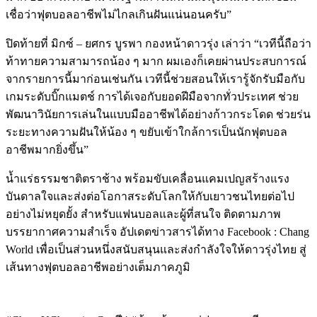
เชื่อว่าฟุตบอลอาชีพไม่ไกลเกินฝันแน่นอนครับ”
ปิดท้ายที่ มิกซ์ – ยศกร บูรพา กองหน้าดาวรุ่ง เล่าว่า “เวทีนี้ถือว่า
ท้าทายความสามารถน้อง ๆ มาก ผมเองก็เคยผ่านประสบการณ์
จากรายการนี้มาก่อนเช่นกัน เวทีนี้ช่วยสอนให้เรารู้จักรับมือกับ
เกมระดับบิ๊กแมตช์ การได้เจอกับยอดฝีมือจากทั่วประเทศ ช่วย
พัฒนาวินัยการเล่นในแบบมืออาชีพได้อย่างก้าวกระโดด ช่วยร่น
ระยะทางความฝันให้น้อง ๆ ขยับเข้าใกล้การเป็นนักฟุตบอล
อาชีพมากยิ่งขึ้น”
น้ำแร่ธรรมชาติตราช้าง พร้อมขับเคลื่อนแคมเปญสร้างแรง
บันดาลใจและส่งต่อโอกาสระดับโลกให้กับเยาวชนไทยต่อไป
อย่างไม่หยุดยั้ง สำหรับแฟนบอลและผู้ที่สนใจ ติดตามภาพ
บรรยากาศความสำเร็จ อัปเดตข่าวสารได้ทาง Facebook : Chang
World เพื่อเป็นส่วนหนึ่งสนับสนุนและส่งกำลังใจให้ดาวรุ่งไทย สู่
เส้นทางฟุตบอลอาชีพอย่างเต็มภาคภูมิ