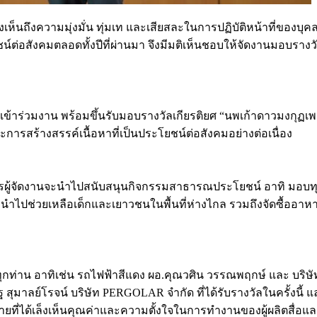
ล็งเห็นถึงความมุ่งมั่น ทุ่มเท และเสียสละในการปฏิบัติหน้าที่ข
สังคมตลอดทั้งปีที่ผ่านมา จึงมีมติเห็นชอบให้จัดงานมอบรางวัลเก
บเชิญให้เข้าร่วมงาน พร้อมขึ้นรับมอบรางวัลเกียรติยศ “นพเก้าดาวมง
ารสร้างสรรค์เนื้อหาที่เป็นประโยชน์ต่อสังคมอย่างต่อเนื่อง
ารผู้จัดงานจะนำไปสนับสนุนกิจกรรมสาธารณประโยชน์ อาทิ มอบทุน
 เพื่อนำไปช่วยเหลือเด็กและเยาวชนในพื้นที่ห่างไกล รวมถึงจัดซื้อ
ัลทุกท่าน อาทิเช่น รถไฟฟ้าสีแดง ผอ.คุณวศิน วรรณพฤกษ์ และ บริษ
ุมาลย์โรจน์ บริษัท PERGOLAR จำกัด ที่ได้รับรางวัลในครั้งนี้ และ
ยที่ได้เล็งเห็นคุณค่าและความตั้งใจในการทำงานของผู้ผลิตสื่อแล