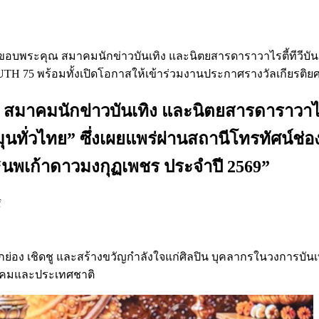
ขอขอบพระคุณ สมาคมนักข่าวบันเทิง และนิตยสารดาราวาไรตี้ทีวีบัน
RUTH 75 พร้อมทั้งเปิดโอกาสให้เข้าร่วมงานประกาศรางวัลเกียรติ
สมาคมนักข่าวบันเทิง และนิตยสารดาราวาไรตี้
ั่วไทย” ซึ่งเผยแพร่ผ่านสถานีโทรทัศน์ช่อง
“นพเก้าดาวมงกุฏเพชร ประจำปี 2569”
f
อยกย่อง เชิดชู และสร้างขวัญกำลังใจแก่ศิลปิน บุคลากรในวงการบันเท
งคมและประเทศชาติ