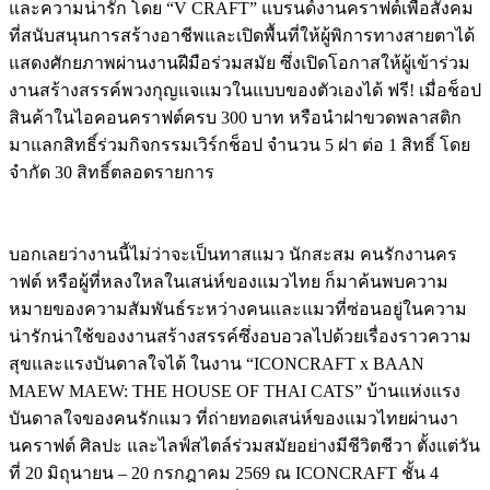
และความน่ารัก โดย “V CRAFT” แบรนด์งานคราฟต์เพื่อสังคม
ที่สนับสนุนการสร้างอาชีพและเปิดพื้นที่ให้ผู้พิการทางสายตาได้
แสดงศักยภาพผ่านงานฝีมือร่วมสมัย ซึ่งเปิดโอกาสให้ผู้เข้าร่วม
งานสร้างสรรค์พวงกุญแจแมวในแบบของตัวเองได้ ฟรี! เมื่อช็อป
สินค้าในไอคอนคราฟต์ครบ 300 บาท หรือนำฝาขวดพลาสติก
มาแลกสิทธิ์ร่วมกิจกรรมเวิร์กช็อป จำนวน 5 ฝา ต่อ 1 สิทธิ์ โดย
จำกัด 30 สิทธิ์ตลอดรายการ
บอกเลยว่างานนี้ไม่ว่าจะเป็นทาสแมว นักสะสม คนรักงานคร
าฟต์ หรือผู้ที่หลงใหลในเสน่ห์ของแมวไทย ก็มาค้นพบความ
หมายของความสัมพันธ์ระหว่างคนและแมวที่ซ่อนอยู่ในความ
น่ารักน่าใช้ของงานสร้างสรรค์ซึ่งอบอวลไปด้วยเรื่องราวความ
สุขและแรงบันดาลใจได้ ในงาน “ICONCRAFT x BAAN
MAEW MAEW: THE HOUSE OF THAI CATS” บ้านแห่งแรง
บันดาลใจของคนรักแมว ที่ถ่ายทอดเสน่ห์ของแมวไทยผ่านงา
นคราฟต์ ศิลปะ และไลฟ์สไตล์ร่วมสมัยอย่างมีชีวิตชีวา ตั้งแต่วัน
ที่ 20 มิถุนายน – 20 กรกฎาคม 2569 ณ ICONCRAFT ชั้น 4