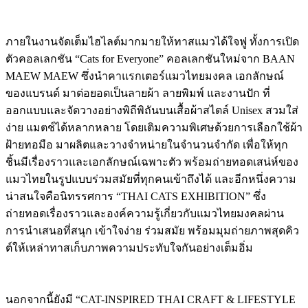
ภายในงานจัดเต็มไฮไลต์มากมายให้ทาสแมวได้ใจฟู ทั้งการเปิด
ตัวคอลเลกชัน “Cats for Everyone” คอลเลกชันใหม่จาก BAAN
MAEW MAEW ซึ่งนำคาแรกเตอร์แมวไทยมงคล เอกลักษณ์
ของแบรนด์ มาต่อยอดเป็นลายผ้า ลายพิมพ์ และงานปัก ที่
ออกแบบและจัดวางอย่างพิถีพิถันบนเสื้อผ้าสไตล์ Unisex สวมใส่
ง่าย แมตช์ได้หลากหลาย โดยเติมความพิเศษด้วยการเลือกใช้ผ้า
ฝ้ายทอมือ มาผลิตและวางจำหน่ายในจำนวนจำกัด เพื่อให้ทุก
ชิ้นมีเรื่องราวและเอกลักษณ์เฉพาะตัว พร้อมถ่ายทอดเสน่ห์ของ
แมวไทยในรูปแบบร่วมสมัยที่ทุกคนเข้าถึงได้ และอีกหนึ่งความ
น่าสนใจคือนิทรรศการ “THAI CATS EXHIBITION” ซึ่ง
ถ่ายทอดเรื่องราวและองค์ความรู้เกี่ยวกับแมวไทยมงคลผ่าน
การนำเสนอที่สนุก เข้าใจง่าย ร่วมสมัย พร้อมมุมถ่ายภาพสุดคิว
ต์ให้เหล่าทาสเก็บภาพความประทับใจกันอย่างเต็มอิ่ม
นอกจากนี้ยังมี “CAT-INSPIRED THAI CRAFT & LIFESTYLE