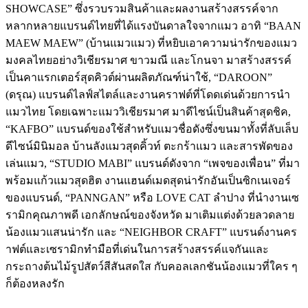
SHOWCASE” ซึ่งรวบรวมสินค้าและผลงานสร้างสรรค์จาก
หลากหลายแบรนด์ไทยที่ได้แรงบันดาลใจจากแมว อาทิ “BAAN
MAEW MAEW” (บ้านแมวแมว) ที่หยิบเอาความน่ารักของแมว
มงคลไทยอย่างวิเชียรมาศ ขาวมณี และโกนจา มาสร้างสรรค์
เป็นคาแรกเตอร์สุดคิวต์ผ่านผลิตภัณฑ์น่าใช้, “DAROON”
(ดรุณ) แบรนด์ไลฟ์สไตล์และงานคราฟต์ที่โดดเด่นด้วยการนำ
แมวไทย โดยเฉพาะแมววิเชียรมาศ มาดีไซน์เป็นสินค้าสุดชิค,
“KAFBO” แบรนด์ของใช้สำหรับแมวชื่อดังซึ่งขนมาทั้งที่ลับเล็บ
ดีไซน์มินิมอล บ้านลังแมวสุดคิ้วท์ ตะกร้าแมว และสารพัดของ
เล่นแมว, “STUDIO MABI” แบรนด์ดังจาก “เพจของเพื่อน” ที่มา
พร้อมแก้วแมวสุดฮิต งานแฮนด์เมดสุดน่ารักอันเป็นซิกเนเจอร์
ของแบรนด์, “PANNGAN” หรือ LOVE CAT ลำปาง ที่นำงานเซ
รามิกคุณภาพดี เอกลักษณ์ของจังหวัด มาเติมแต่งด้วยลวดลาย
น้องแมวแสนน่ารัก และ “NEIGHBOR CRAFT” แบรนด์งานคร
าฟต์และเซรามิกทำมือที่เด่นในการสร้างสรรค์แจกันและ
กระถางต้นไม้รูปสัตว์สีสันสดใส กับคอลเลกชันน้องแมวที่ใคร ๆ
ก็ต้องหลงรัก