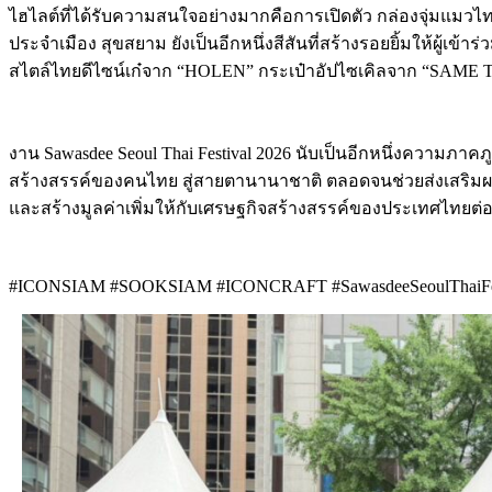
ไฮไลต์ที่ได้รับความสนใจอย่างมากคือการเปิดตัว กล่องจุ่มแมว
ประจำเมือง สุขสยาม ยังเป็นอีกหนึ่งสีสันที่สร้างรอยยิ้มให้ผู้
สไตล์ไทยดีไซน์เก๋จาก “HOLEN” กระเป๋าอัปไซเคิลจาก “SAME T
งาน Sawasdee Seoul Thai Festival 2026 นับเป็นอีกหนึ่งความ
สร้างสรรค์ของคนไทย สู่สายตานานาชาติ ตลอดจนช่วยส่งเสริมผลักด
และสร้างมูลค่าเพิ่มให้กับเศรษฐกิจสร้างสรรค์ของประเทศไทยต่
#ICONSIAM #SOOKSIAM #ICONCRAFT #SawasdeeSeoulThaiFesti