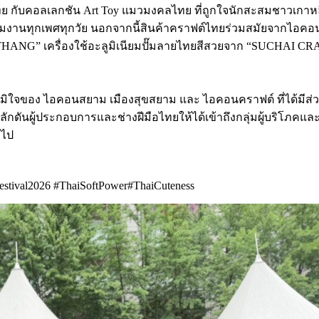
ไทย กับคอลเลกชัน Art Toy แมวมงคลไทย ที่ถูกใจนักสะสมชาวเกาหล
เข้าร่วมงานทุกเพศทุกวัย นอกจากนี้สินค้าคราฟต์ไทยร่วมสมัยจากไอคอ
HANG” เครื่องใช้อะลูมิเนียมปั๊มลายไทยสีสวยจาก “SUCHAI CRA
ภาคภูมิใจของ ไอคอนสยาม เมืองสุขสยาม และ ไอคอนคราฟต์ ที่ได้
ันผู้ประกอบการและช่างฝีมือไทยให้ได้เข้าถึงกลุ่มผู้บริโภคและนั
อไป
val2026 #ThaiSoftPower#ThaiCuteness