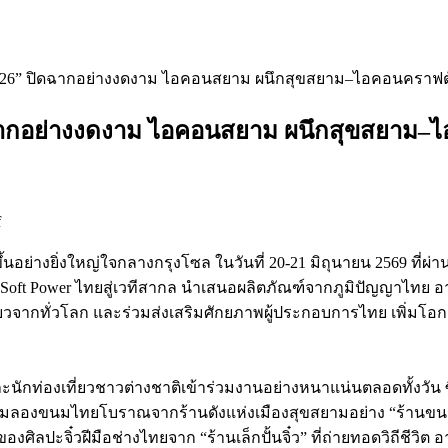
l 2026” ปิดฉากอย่างงดงาม ไอคอนสยาม ผนึกสุขสยาม–ไอคอนคราฟต์ 
ดฉากอย่างงดงาม ไอคอนสยาม ผนึกสุขสยาม–ไอค
f
ดขึ้นอย่างยิ่งใหญ่ใจกลางกรุงโซล ในวันที่ 20-21 มิถุนายน 2569 ท
oft Power ไทยสู่เวทีสากล นำเสนอผลิตภัณฑ์จากภูมิปัญญาไทย 
จากทั่วโลก และร่วมส่งเสริมศักยภาพผู้ประกอบการไทย เพิ่มโอกาสพ
ท่องเที่ยวชาวต่างชาติเข้าร่วมงานอย่างหนาแน่นตลอดทั้งวัน ซึ
 ลิ้มลองขนมไทยโบราณจากร้านดังแห่งเมืองสุขสยามอย่าง “ร้า
ิลปะจิ๋วฝีมือช่างไทยจาก “ร้านเล็กปั้นจิ๋ว” ที่ถ่ายทอดวิถีชีวิต