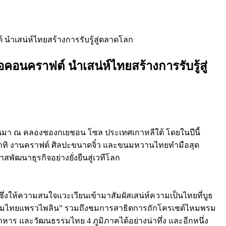
นำเสน่ห์ไทยสร้างการรับรู้สู่ตลาดโลก
อนคราฟต์ นำเสน่ห์ไทยสร้างการรับรู้สู่
ี่ผ่านมา ณ คลองชองกเยชอน โซล ประเทศเกาหลีใต้ โดยในปีนี้
อาทิ งานคราฟต์ ศิลปะขนาดจิ๋ว และขนมหวานไทยทำมือสุด
ัฒนาธุรกิจอย่างยั่งยืนสู่เวทีโลก
่งให้ความสนใจแวะเวียนเข้ามาสัมผัสเสน่ห์ความเป็นไทยที่บูธ
นขนมไทยแพรวไพลิน” รวมถึงชมการสาธิตการถักโครเชต์ไหมพรม
 อาหาร และวัฒนธรรมไทย 4 ภูมิภาคได้อย่างน่าทึ่ง และอีกหนึ่ง