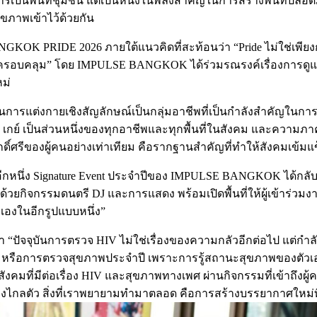
ื้นที่ชุมชน แต่เป็นหนึ่งในพลังสำคัญในการสร้างพื้นที่ปลอดภัย 
ุขภาพเข้าไว้ด้วยกัน
ANGKOK PRIDE 2026 ภายใต้แนวคิดที่สะท้อนว่า “Pride ไม่ใช่เ
่างครอบคลุม” โดย IMPULSE BANGKOK ได้ร่วมรณรงค์เรื่องการด
ม่
่านการแต่งกายเชิงสัญลักษณ์เป็นกลุ่มอาชีพที่เป็นกำลังสำคัญในการด
ลุ่ม เกย์ เป็นส่วนหนึ่งของทุกอาชีพและทุกพื้นที่ในสังคม และความภ
์ศรีของผู้คนอย่างเท่าเทียม คือรากฐานสำคัญที่ทำให้สังคมเข้
หนึ่ง Signature Event ประจำปีของ IMPULSE BANGKOK ได้กลับมาส
ด้วยกิจกรรมดนตรี DJ และการแสดง พร้อมเปิดพื้นที่ให้ผู้เข้าร่วม
วเองในอีกรูปแบบหนึ่ง”
“ปัจจุบันการตรวจ HIV ไม่ใช่เรื่องของความกลัวอีกต่อไป แต่กำลั
หรือการตรวจสุขภาพประจำปี เพราะการรู้สถานะสุขภาพของตัวเอง 
ี่มีต่อเรื่อง HIV และสุขภาพทางเพศ ผ่านกิจกรรมที่เข้าถึงผู้คน
องไกลตัว สิ่งที่เราพยายามทำมาตลอด คือการสร้างบรรยากาศใหม่ที่