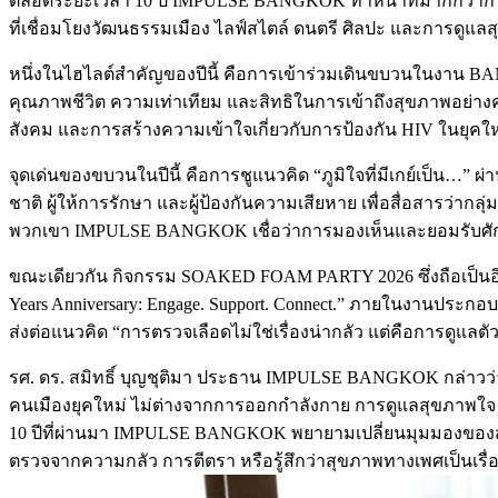
ตลอดระยะเวลา 10 ปี IMPULSE BANGKOK ทำหน้าที่มากกว่าการเป็นพ
ที่เชื่อมโยงวัฒนธรรมเมือง ไลฟ์สไตล์ ดนตรี ศิลปะ และการดูแลส
หนึ่งในไฮไลต์สำคัญของปีนี้ คือการเข้าร่วมเดินขบวนในงาน B
คุณภาพชีวิต ความเท่าเทียม และสิทธิในการเข้าถึงสุขภาพอย
สังคม และการสร้างความเข้าใจเกี่ยวกับการป้องกัน HIV ในยุคให
จุดเด่นของขบวนในปีนี้ คือการชูแนวคิด “ภูมิใจที่มีเกย์เป็น…” ผ
ชาติ ผู้ให้การรักษา และผู้ป้องกันความเสียหาย เพื่อสื่อสารว่าก
พวกเขา IMPULSE BANGKOK เชื่อว่าการมองเห็นและยอมรับศักดิ
ขณะเดียวกัน กิจกรรม SOAKED FOAM PARTY 2026 ซึ่งถือเป็นอีก
Years Anniversary: Engage. Support. Connect.” ภายในงานประกอบ
ส่งต่อแนวคิด “การตรวจเลือดไม่ใช่เรื่องน่ากลัว แต่คือการดูแลตั
รศ. ดร. สมิทธิ์ บุญชุติมา ประธาน IMPULSE BANGKOK กล่าวว่า 
คนเมืองยุคใหม่ ไม่ต่างจากการออกกำลังกาย การดูแลสุขภาพใจ 
10 ปีที่ผ่านมา IMPULSE BANGKOK พยายามเปลี่ยนมุมมองของสังคมท
ตรวจจากความกลัว การตีตรา หรือรู้สึกว่าสุขภาพทางเพศเป็นเรื่