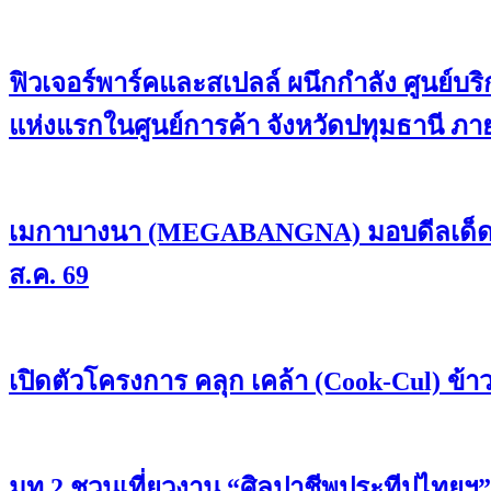
ฟิวเจอร์พาร์คและสเปลล์ ผนึกกำลัง ศูนย์บร
แห่งแรกในศูนย์การค้า จังหวัดปทุมธานี ภา
เมกาบางนา (MEGABANGNA) มอบดีลเด็ดรวมมู
ส.ค. 69
เปิดตัวโครงการ คลุก เคล้า (Cook-Cul) ข้
มท.2 ชวนเที่ยวงาน “ศิลปาชีพประทีปไทยฯ” ช