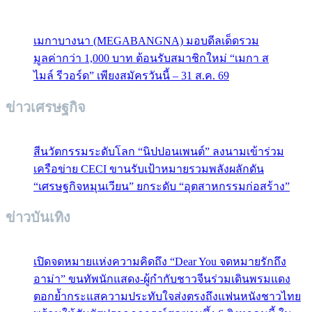
เมกาบางนา (MEGABANGNA) มอบดีลเด็ดรวม
มูลค่ากว่า 1,000 บาท ต้อนรับสมาชิกใหม่ “เมกา ส
ไมล์ รีวอร์ด” เพียงสมัครวันนี้ – 31 ส.ค. 69
ข่าวเศรษฐกิจ
สีนวัตกรรมระดับโลก “นิปปอนเพนต์” ลงนามเข้าร่วม
เครือข่าย CECI ขานรับเป้าหมายรวมพลังผลักดัน
“เศรษฐกิจหมุนเวียน” ยกระดับ “อุตสาหกรรมก่อสร้าง”
ข่าวบันเทิง
เปิดจดหมายแห่งความคิดถึง “Dear You จดหมายรักถึง
อาม่า” ขนทัพนักแสดง-ผู้กำกับชาวจีนร่วมเดินพรมแดง
ตอกย้ำกระแสความประทับใจส่งตรงถึงแฟนหนังชาวไทย