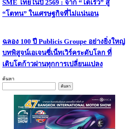
SME ไทยในปี 2569 : จาก “โตเร็ว” สู่
“โตทน” ในเศรษฐกิจที่ไม่แน่นอน
ฉลอง 100 ปี Publicis Groupe อย่างยิ่งใหญ่
บทพิสูจน์เอเจนซี่เน็ทเวิร์คระดับโลก ที่
เติบโตก้าวผ่านทุกการเปลี่ยนแปลง
ค้นหา
ค้นหา