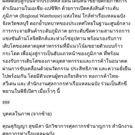
ผลิตตลับลูกปืนจากประเทศสวีเดน เดินหน้าขยายศักยภาพการ
ดำเนินงานในเอเชีย–แปซิฟิก ด้วยการเปิดคลังสินค้าระดับ
ภูมิภาค (Regional Warehouse) แห่งใหม่ ใกล้ท่าเรือแหลมฉบัง
จังหวัดชลบุรี ตอกย้ำบทบาทของประเทศไทยในฐานะศูนย์กลาง
การกระจายสินค้าระดับภูมิภาค ยกระดับขีดความสามารถการ
แข่งขันด้านโลจิสติกส์และห่วงโซ่อุปทาน พร้อมรองรับการ
เติบโตของตลาดอุตสาหกรรมที่มีแนวโน้มขยายตัวแบบก้าว
กระโดด เพื่อมุ่งสู่การเป็นฮับแถวหน้าของภูมิภาค ที่พร้อม
รองรับการเติบโตของภาคอุตสาหกรรมและการค้าในอนาคต
ผ่านการขับเคลื่อนด้วยนวัตกรรม ประสิทธิภาพ และความยั่งยืน
ไปพร้อมกัน โดยมีตัวแทนผู้ทรงเกียรติจาก หอการค้าไทย-
สวีเดน และ สำนักงานศุลกากรท่าเรือแหลมฉบัง ร่วมเป็นสักขี
พยานในพิธีเปิดฯ เมื่อเร็วๆ นี้
###
บุคคลในภาพ (จากซ้าย)
คุณสุกัญญา สุขมิสา นักวิชาการศุลกากรชำนาญการ สำนักงาน
ศุลกากรท่าเรือแหลมฉบัง