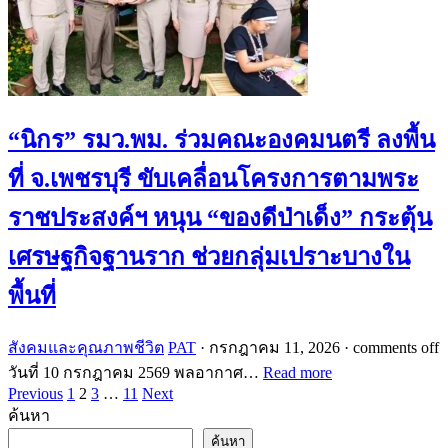
“นิกร” รมว.พม. ร่วมคณะองคมนตรี ลงพื้น
ที่ จ.เพชรบุรี ขับเคลื่อนโครงการตามพระ
ราชประสงค์ฯ หนุน “ของดีป่าเด็ง” กระตุ้น
เศรษฐกิจฐานราก ช่วยกลุ่มเปราะบางใน
พื้นที่
สังคมและคุณภาพชีวิต
PAT
·
กรกฎาคม 11, 2026
·
comments off
วันที่ 10 กรกฎาคม 2569 พลอากาศ…
Read more
Posts
Previous
1
2
3
…
11
Next
ค้นหา
pagination
ค้นหา