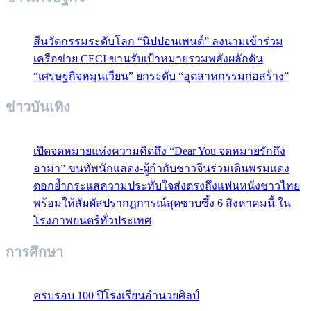
สีนวัตกรรมระดับโลก “นิปปอนเพนต์” ลงนามเข้าร่วม
เครือข่าย CECI ขานรับเป้าหมายรวมพลังผลักดัน
“เศรษฐกิจหมุนเวียน” ยกระดับ “อุตสาหกรรมก่อสร้าง”
ข่าวบันเทิง
เปิดจดหมายแห่งความคิดถึง “Dear You จดหมายรักถึง
อาม่า” ขนทัพนักแสดง-ผู้กำกับชาวจีนร่วมเดินพรมแดง
ตอกย้ำกระแสความประทับใจส่งตรงถึงแฟนหนังชาวไทย
พร้อมให้สัมผัสปรากฏการณ์สุดซาบซึ้ง 6 สิงหาคมนี้ ใน
โรงภาพยนตร์ทั่วประเทศ
การศึกษา
ครบรอบ 100 ปีโรงเรียนอำนวยศิลป์