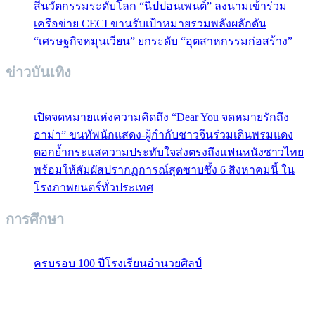
สีนวัตกรรมระดับโลก “นิปปอนเพนต์” ลงนามเข้าร่วม
เครือข่าย CECI ขานรับเป้าหมายรวมพลังผลักดัน
“เศรษฐกิจหมุนเวียน” ยกระดับ “อุตสาหกรรมก่อสร้าง”
ข่าวบันเทิง
เปิดจดหมายแห่งความคิดถึง “Dear You จดหมายรักถึง
อาม่า” ขนทัพนักแสดง-ผู้กำกับชาวจีนร่วมเดินพรมแดง
ตอกย้ำกระแสความประทับใจส่งตรงถึงแฟนหนังชาวไทย
พร้อมให้สัมผัสปรากฏการณ์สุดซาบซึ้ง 6 สิงหาคมนี้ ใน
โรงภาพยนตร์ทั่วประเทศ
การศึกษา
ครบรอบ 100 ปีโรงเรียนอำนวยศิลป์