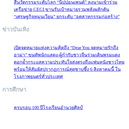
สีนวัตกรรมระดับโลก “นิปปอนเพนต์” ลงนามเข้าร่วม
เครือข่าย CECI ขานรับเป้าหมายรวมพลังผลักดัน
“เศรษฐกิจหมุนเวียน” ยกระดับ “อุตสาหกรรมก่อสร้าง”
ข่าวบันเทิง
เปิดจดหมายแห่งความคิดถึง “Dear You จดหมายรักถึง
อาม่า” ขนทัพนักแสดง-ผู้กำกับชาวจีนร่วมเดินพรมแดง
ตอกย้ำกระแสความประทับใจส่งตรงถึงแฟนหนังชาวไทย
พร้อมให้สัมผัสปรากฏการณ์สุดซาบซึ้ง 6 สิงหาคมนี้ ใน
โรงภาพยนตร์ทั่วประเทศ
การศึกษา
ครบรอบ 100 ปีโรงเรียนอำนวยศิลป์