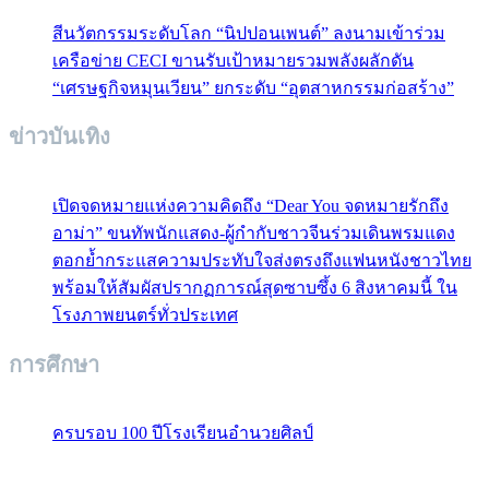
สีนวัตกรรมระดับโลก “นิปปอนเพนต์” ลงนามเข้าร่วม
เครือข่าย CECI ขานรับเป้าหมายรวมพลังผลักดัน
“เศรษฐกิจหมุนเวียน” ยกระดับ “อุตสาหกรรมก่อสร้าง”
ข่าวบันเทิง
เปิดจดหมายแห่งความคิดถึง “Dear You จดหมายรักถึง
อาม่า” ขนทัพนักแสดง-ผู้กำกับชาวจีนร่วมเดินพรมแดง
ตอกย้ำกระแสความประทับใจส่งตรงถึงแฟนหนังชาวไทย
พร้อมให้สัมผัสปรากฏการณ์สุดซาบซึ้ง 6 สิงหาคมนี้ ใน
โรงภาพยนตร์ทั่วประเทศ
การศึกษา
ครบรอบ 100 ปีโรงเรียนอำนวยศิลป์