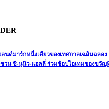
NDER
กย้ำแลนด์มาร์กหนึ่งเดียวของเทศกาลเฉลิม
 ซี-นุนิว-แอลลี่ ร่วมช้อปไอเทมของขวัญที่ย