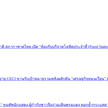
าติ สภากาชาดไทย เปิด “ห้องรับบริจาคโลหิตประจำที่ (Fixed Stat
ข่าย CECI ขานรับเป้าหมายรวมพลังผลักดัน “เศรษฐกิจหมุนเวียน” 
่า” ขนทัพนักแสดง-ผู้กำกับชาวจีนร่วมเดินพรมแดง ตอกย้ำกระแสค