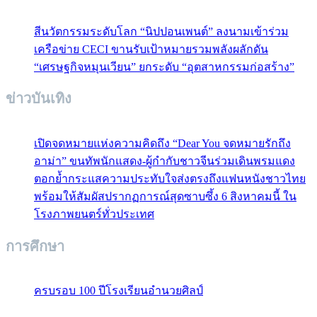
สีนวัตกรรมระดับโลก “นิปปอนเพนต์” ลงนามเข้าร่วม
เครือข่าย CECI ขานรับเป้าหมายรวมพลังผลักดัน
“เศรษฐกิจหมุนเวียน” ยกระดับ “อุตสาหกรรมก่อสร้าง”
ข่าวบันเทิง
เปิดจดหมายแห่งความคิดถึง “Dear You จดหมายรักถึง
อาม่า” ขนทัพนักแสดง-ผู้กำกับชาวจีนร่วมเดินพรมแดง
ตอกย้ำกระแสความประทับใจส่งตรงถึงแฟนหนังชาวไทย
พร้อมให้สัมผัสปรากฏการณ์สุดซาบซึ้ง 6 สิงหาคมนี้ ใน
โรงภาพยนตร์ทั่วประเทศ
การศึกษา
ครบรอบ 100 ปีโรงเรียนอำนวยศิลป์