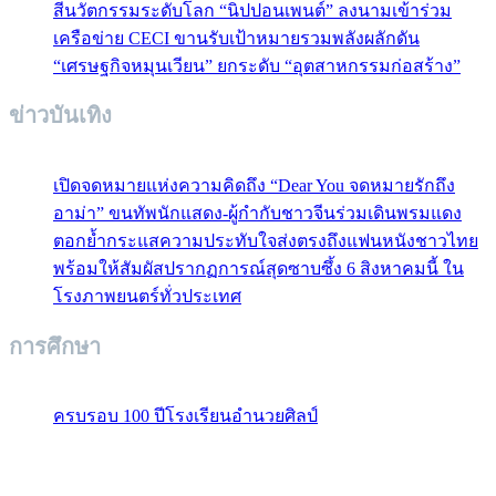
สีนวัตกรรมระดับโลก “นิปปอนเพนต์” ลงนามเข้าร่วม
เครือข่าย CECI ขานรับเป้าหมายรวมพลังผลักดัน
“เศรษฐกิจหมุนเวียน” ยกระดับ “อุตสาหกรรมก่อสร้าง”
ข่าวบันเทิง
เปิดจดหมายแห่งความคิดถึง “Dear You จดหมายรักถึง
อาม่า” ขนทัพนักแสดง-ผู้กำกับชาวจีนร่วมเดินพรมแดง
ตอกย้ำกระแสความประทับใจส่งตรงถึงแฟนหนังชาวไทย
พร้อมให้สัมผัสปรากฏการณ์สุดซาบซึ้ง 6 สิงหาคมนี้ ใน
โรงภาพยนตร์ทั่วประเทศ
การศึกษา
ครบรอบ 100 ปีโรงเรียนอำนวยศิลป์