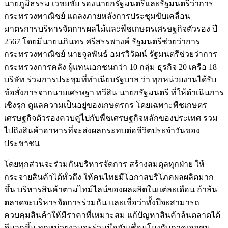
นายภูมิธรรม เวชยชัย รองนายกรัฐมนตรีและรัฐมนตรีว่าการ
กระทรวงพาณิชย์ แถลงภายหลังการประชุมขับเคลื่อน
มาตรการบริหารจัดการผลไม้และพืชเกษตรเศรษฐกิจตัวรอง ปี
2567 โดยมีนายนภินทร ศรีสรรพางค์ รัฐมนตรีช่วยว่าการ
กระทรวงพาณิชย์ นายจุลพันธ์ อมรวิวัฒน์ รัฐมนตรีช่วยว่าการ
กระทรวงการคลัง ผู้แทนเอกชนกว่า 10 กลุ่ม ธุรกิจ 20 เครือ 18
บริษัท ร่วมการประชุมที่ทำเนียบรัฐบาล ว่า ทุกหน่วยงานได้รับ
ข้อสั่งการจากนายเศรษฐา ทวีสิน นายกรัฐมนตรี ที่ให้ดำเนินการ
เชิงรุก ดูแลความเป็นอยู่ของเกษตรกร โดยเฉพาะพืชเกษตร
เศรษฐกิจตัวรองควบคู่ไปกับพืชเศรษฐกิจหลักของประเทศ รวม
ไปถึงสินค้าอาหารที่จะส่งผลกระทบต่อชีวิตประจำวันของ
ประชาชน
โดยทุกส่วนจะร่วมกันบริหารจัดการ สร้างสมดุลทุกฝ่าย ให้
กระจายสินค้าได้ทั่วถึง ให้คนไทยมีโอกาสบริโภคผลผลิตมาก
ขึ้น บริหารสินค้าตามไทม์ไลน์ของผลผลิตในแต่ละเดือน ถ้าล้น
ตลาดจะบริหารจัดการร่วมกัน และเชื่อว่าทั้งปีจะสามารถ
ควบคุมสินค้าให้มีราคาที่เหมาะสม แก้ปัญหาสินค้าล้นตลาดได้
ดีมากขึ้น ทุกหน่วยงานจะร่วมมือกันเชื่อมโยงกับภาคเอกชน