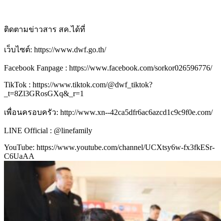
ติดตามข่าวสาร สค.ได้ที่
เว็บไซต์: https://www.dwf.go.th/
Facebook Fanpage : https://www.facebook.com/sorkor026596776/
TikTok : https://www.tiktok.com/@dwf_tiktok?
_t=8Zl3GRosGXq&_r=1
เพื่อนครอบครัว: http://www.xn--42ca5dfr6ac6azcd1c9c9f0e.com/
LINE Official : @linefamily
YouTube: https://www.youtube.com/channel/UCXtsy6w-fx3fkESr-
C6UaAA