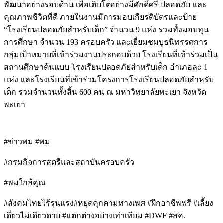
พัฒนาอย่างรอบด้าน เพื่อเติบโตอย่างมีศักดิ์ศรี ปลอดภัย และ
คุณภาพชีวิตที่ดี ภายในงานมีการมอบเกียรติบัตรและป้าย
“โรงเรียนปลอดภัยสำหรับเด็ก” จำนวน 9 แห่ง รวมทั้งมอบทุน
การศึกษา จำนวน 193 ครอบครัว และเยี่ยมชมบูธนิทรรศการ
กลุ่มเป้าหมายที่เข้าร่วมงานประกอบด้วย โรงเรียนที่เข้าร่วมเป็น
สถานศึกษาต้นแบบ โรงเรียนปลอดภัยสำหรับเด็ก อำเภอละ 1
แห่ง และโรงเรียนที่เข้าร่วมโครงการโรงเรียนปลอดภัยสำหรับ
เด็ก รวมจำนวนทั้งสิ้น 600 คน ณ มหาวิทยาลัยพะเยา จังหวัด
พะเยา
#ข่าวพม #พม
#กรมกิจการสตรีและสถาบันครอบครัว
#พมใกล้คุณ
#สังคมไทยไร้รุนแรง#หยุดคุกคามทางเพศ #ฝึกอาชีพฟรี #เลี้ยง
เดี่ยวไม่เดียวดาย #แตกต่างอย่างเท่าเทียม #DWF #สค.