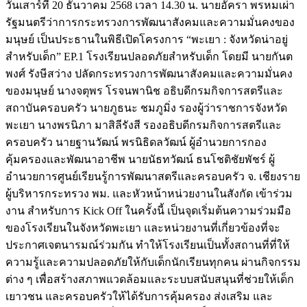
วันเสาร์ที่ 20 ธันวาคม 2568 เวลา 14.30 น. นายอัครา พรหมเผ่า
รัฐมนตรีว่าการกระทรวงการพัฒนาสังคมและความมั่นคงของ
มนุษย์ เป็นประธานในพิธีเปิดโครงการ “พะเยา : จังหวัดน่าอยู่
สำหรับเด็ก” EP.1 โรงเรียนปลอดภัยสำหรับเด็ก โดยมี นายกันต
พงศ์ รังษีสว่าง ปลัดกระทรวงการพัฒนาสังคมและความมั่นคง
ของมนุษย์ นางจตุพร โรจนพานิช อธิบดีกรมกิจการสตรีและ
สถาบันครอบครัว นายภูธนะ ชมภูมิ่ง รองผู้ว่าราชการจังหวัด
พะเยา นางพรนิภา มาสิลีรังสี รองอธิบดีกรมกิจการสตรีและ
ครอบครัว นายฐานวัฒน์ พรนิธิดลวัฒน์ ผู้อำนวยการกอง
คุ้มครองและพัฒนาอาชีพ นายนัธทวัฒน์ ธนโชติชัยพัชร์ ผู้
อำนวยการศูนย์เรียนรู้การพัฒนาสตรีและครอบครัว จ. เชียงราย
ผู้บริหารกระทรวง พม. และหัวหน้าหน่วยงานในสังกัด
เข้าร่วม
งาน สำหรับการ Kick Off ในครั้งนี้ เป็นจุดเริ่มต้นความร่วมมือ
ของโรงเรียนในจังหวัดพะเยา และหน่วยงานที่เกี่ยวข้องที่จะ
ประกาศเจตนารมณ์ร่วมกัน ทำให้โรงเรียนเป็นทั้งสถานที่ที่ให้
ความรู้และความปลอดภัยให้กับเด็กนักเรียนทุกคน ผ่านกิจกรรม
ต่าง ๆ เพื่อสร้างสภาพแวดล้อมและระบบสนับสนุนที่ช่วยให้เด็ก
เยาวชน และครอบครัวให้ได้รับการคุ้มครอง ส่งเสริม และ