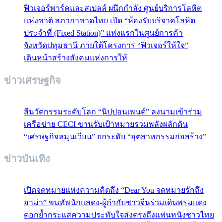
ฟิวเจอร์พาร์คและสเปลล์ ผนึกกำลัง ศูนย์บริการโลหิต
แห่งชาติ สภากาชาดไทย เปิด “ห้องรับบริจาคโลหิต
ประจำที่ (Fixed Station)” แห่งแรกในศูนย์การค้า
จังหวัดปทุมธานี ภายใต้โครงการ “ฟิวเจอร์ให้ใจ”
เดินหน้าสร้างสังคมแห่งการให้
ข่าวเศรษฐกิจ
สีนวัตกรรมระดับโลก “นิปปอนเพนต์” ลงนามเข้าร่วม
เครือข่าย CECI ขานรับเป้าหมายรวมพลังผลักดัน
“เศรษฐกิจหมุนเวียน” ยกระดับ “อุตสาหกรรมก่อสร้าง”
ข่าวบันเทิง
เปิดจดหมายแห่งความคิดถึง “Dear You จดหมายรักถึง
อาม่า” ขนทัพนักแสดง-ผู้กำกับชาวจีนร่วมเดินพรมแดง
ตอกย้ำกระแสความประทับใจส่งตรงถึงแฟนหนังชาวไทย