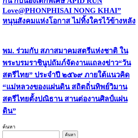
กัน กับน้องเด็กพิเศษ​ APID RUN
Love@PHONPHISAI NONG KHAI”
หนุนสังคมแห่งโอกาส ไม่ทิ้งใครไว้ข้างหลัง
พม. ร่วมกับ สภาสมาคมสตรีแห่งชาติ ใน
พระบรมราชินูปถัมภ์จัดงานแถลงข่าว“วัน
สตรีไทย” ประจําปี ๒๕๖๙ ภายใต้แนวคิด
“แม่หลวงของแผ่นดิน สถิตถิ่นทิพย์วิมาน
สตรีไทยตั้งปณิธาน สานต่องานศิลป์แผ่น
ดิน”
ค้นหา
ค้นหา