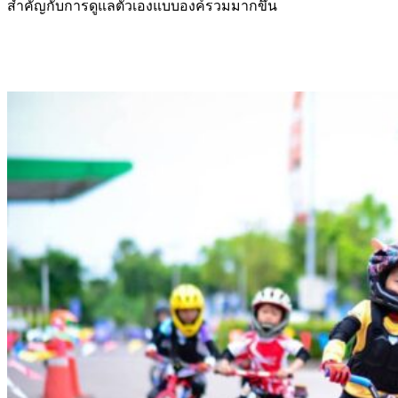
สำคัญกับการดูแลตัวเองแบบองค์รวมมากขึ้น