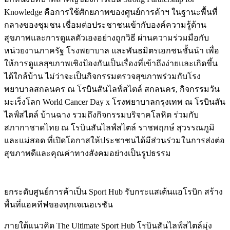
Knowledge คือการใช้ศักยภาพของศูนย์การค้าฯ ในฐานะพื้นที่
กลางของชุมชน เชื่อมต่อประชาชนเข้ากับองค์ความรู้ด้าน
สุขภาพและการดูแลตัวเองอย่างถูกวิธี ผ่านความร่วมมือกับ
หน่วยงานภาครัฐ โรงพยาบาล และพันธมิตรเอกชนชั้นนำ เพื่อ
ให้การดูแลสุขภาพเชิงป้องกันเป็นเรื่องที่เข้าถึงง่ายและเกิดขึ้น
ได้ใกล้บ้าน ไม่ว่าจะเป็นกิจกรรมตรวจสุขภาพร่วมกับโรง
พยาบาลสกลนคร ณ โรบินสันไลฟ์สไตล์ สกลนคร, กิจกรรมวัน
มะเร็งโลก World Cancer Day x โรงพยาบาลกรุงเทพ ณ โรบินสัน
ไลฟ์สไตล์ บ้านฉาง รวมถึงกิจกรรมบริจาคโลหิต ร่วมกับ
สภากาชาดไทย ณ โรบินสันไลฟ์สไตล์ ราชพฤกษ์ สุวรรณภูมิ
และแม่สอด ที่เปิดโอกาสให้ประชาชนได้มีส่วนร่วมในการส่งต่อ
สุขภาพดีและคุณค่าทางสังคมอย่างเป็นรูปธรรม
ยกระดับศูนย์การค้าเป็น Sport Hub รับกระแสเต้นแอโรบิก สร้าง
พื้นที่แอคทีฟของทุกเจเนอเรชัน
ภายใต้แนวคิด The Ultimate Sport Hub โรบินสันไลฟ์สไตล์มุ่ง