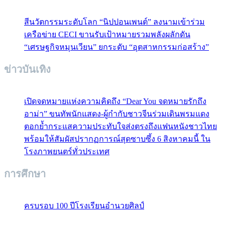
สีนวัตกรรมระดับโลก “นิปปอนเพนต์” ลงนามเข้าร่วม
เครือข่าย CECI ขานรับเป้าหมายรวมพลังผลักดัน
“เศรษฐกิจหมุนเวียน” ยกระดับ “อุตสาหกรรมก่อสร้าง”
ข่าวบันเทิง
เปิดจดหมายแห่งความคิดถึง “Dear You จดหมายรักถึง
อาม่า” ขนทัพนักแสดง-ผู้กำกับชาวจีนร่วมเดินพรมแดง
ตอกย้ำกระแสความประทับใจส่งตรงถึงแฟนหนังชาวไทย
พร้อมให้สัมผัสปรากฏการณ์สุดซาบซึ้ง 6 สิงหาคมนี้ ใน
โรงภาพยนตร์ทั่วประเทศ
การศึกษา
ครบรอบ 100 ปีโรงเรียนอำนวยศิลป์